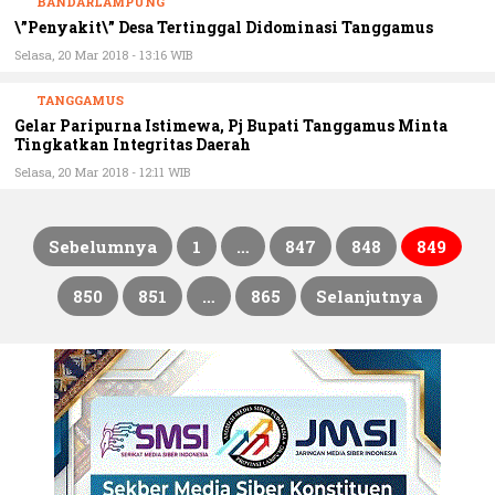
\”Penyakit\” Desa Tertinggal Didominasi Tanggamus
Selasa, 20 Mar 2018 - 13:16 WIB
TANGGAMUS
Gelar Paripurna Istimewa, Pj Bupati Tanggamus Minta
Tingkatkan Integritas Daerah
Selasa, 20 Mar 2018 - 12:11 WIB
Sebelumnya
1
…
847
848
849
Paginasi
850
851
…
865
Selanjutnya
pos