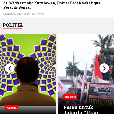
Peracik Bonsai
Selasa, 20 Mar 2018 - 21:16 WIB
POLITIK
‹
›
Hukum
Pesan untuk
Kolom
Jakarta, “Ukur
Kekuasaan dalam
Ulang atau Kami