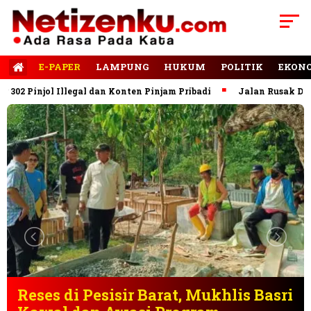
E-PAPER
LAMPUNG
HUKUM
POLITIK
EKON
 Pinjol Illegal dan Konten Pinjam Pribadi
Jalan Rusak Domina
Pringsewu Perkuat Pendidikan