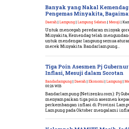
Banyak yang Nakal Kemenda
Pengemas Minyakita, Bagaima
Daerah
|
Lampung
|
Lampung Selatan
|
Mesuji
| Kam
Untuk mencegah peredaran minyak gore
Minyakita, Kemendag telah mengundang
untuk mendengar langsung semua atur
merek Minyakita. Bandarlampung…
Tiga Poin Asesmen Pj Gubernu
Inflasi, Mesuji dalam Sorotan
Bandarlampung
|
Daerah
|
Ekonomi
|
Lampung
|
Me
00:26 WIB
Bandarlampung (Netizenku.com): Pj Gu
menyampaikan tiga poin asesmen kepad
perkembangan inflasi di Provinsi Lamp
Lampung pada Oktober mengalami infla