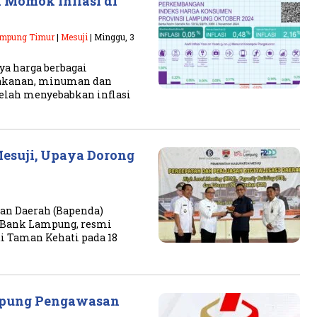
Momok Inflasi di
mpung Timur
|
Mesuji
| Minggu, 3
a harga berbagai
makanan, minuman dan
elah menyebabkan inflasi
Mesuji, Upaya Dorong
tan Daerah (Bapenda)
n Bank Lampung, resmi
di Taman Kehati pada 18
mpung Pengawasan