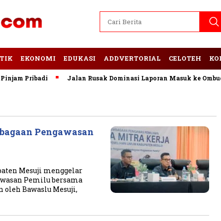
TIK
EKONOMI
EDUKASI
ADDVERTORIAL
CELOTEH
KO
m Pribadi
Jalan Rusak Dominasi Laporan Masuk ke Ombudsma
mbagaan Pengawasan
paten Mesuji menggelar
awasan Pemilu bersama
n oleh Bawaslu Mesuji,