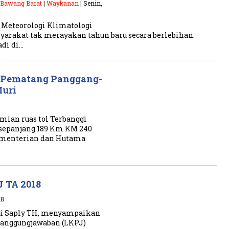
 Bawang Barat
|
Waykanan
| Senin,
 Meteorologi Klimatologi
arakat tak merayakan tahun baru secara berlebihan.
adi di…
r-Pematang Panggang-
uri
mian ruas tol Terbanggi
sepanjang 189 Km KM 240
Kementerian dan Hutama
 TA 2018
IB
uji Saply TH, menyampaikan
tanggungjawaban (LKPJ)