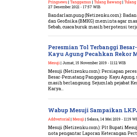
Pringsewu
|
Tanggamus
|
Tulang Bawang
|
Tulang
27 Desember 2021 - 17:57 WIB
Bandarlampung (Netizenku.com): Badan
dan Geofisika (BMKG) meminta agar masy
Sebab, cuaca buruk masih berpotensi terj
Peresmian Tol Terbanggi Besa
Kayu Agung Pecahkan Rekor M
Mesuji
| Jumat, 15 November 2019 - 11:12 WIB
Mesuji (Netizenku.com): Persiapan peres
Besar-Pematang Panggang- Kayu Agung, 
masih berlangsung. Sejumlah pejabat 
Karya…
Wabup Mesuji Sampaikan LKPJ
Addvertorial
|
Mesuji
| Selasa, 14 Mei 2019 - 11:19 W
Mesuji (Netizenku.com): Plt Bupati Mes
nota pengantar Laporan Keterangan Per