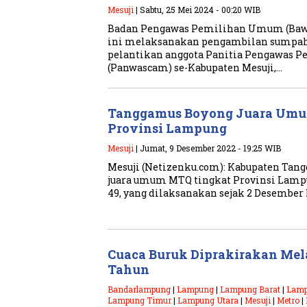
Mesuji
| Sabtu, 25 Mei 2024 - 00:20 WIB
Badan Pengawas Pemilihan Umum (Bawas
ini melaksanakan pengambilan sumpah j
pelantikan anggota Panitia Pengawas 
(Panwascam) se-Kabupaten Mesuji,…
Tanggamus Boyong Juara Umu
Provinsi Lampung
Mesuji
| Jumat, 9 Desember 2022 - 19:25 WIB
Mesuji (Netizenku.com): Kabupaten Ta
juara umum MTQ tingkat Provinsi Lampu
49, yang dilaksanakan sejak 2 Desember l
Cuaca Buruk Diprakirakan Mel
Tahun
Bandarlampung
|
Lampung
|
Lampung Barat
|
Lamp
Lampung Timur
|
Lampung Utara
|
Mesuji
|
Metro
|