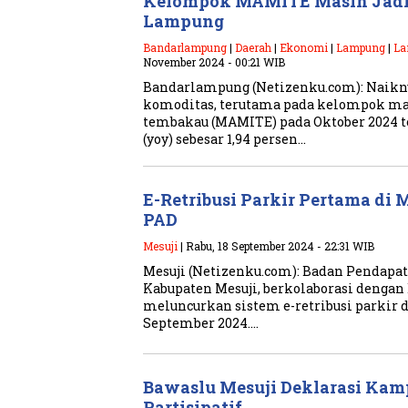
Kelompok MAMITE Masih Jadi 
Lampung
Bandarlampung
|
Daerah
|
Ekonomi
|
Lampung
|
La
November 2024 - 00:21 WIB
Bandarlampung (Netizenku.com): Naikny
komoditas, terutama pada kelompok 
tembakau (MAMITE) pada Oktober 2024 t
(yoy) sebesar 1,94 persen…
E-Retribusi Parkir Pertama di 
PAD
Mesuji
| Rabu, 18 September 2024 - 22:31 WIB
Mesuji (Netizenku.com): Badan Pendapa
Kabupaten Mesuji, berkolaborasi denga
meluncurkan sistem e-retribusi parkir 
September 2024….
Bawaslu Mesuji Deklarasi Ka
Partisipatif