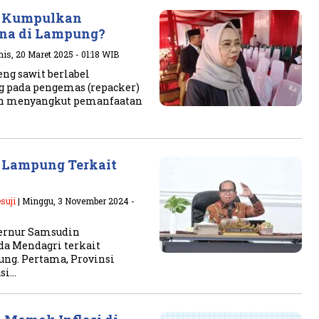
g Kumpulkan
na di Lampung?
is, 20 Maret 2025 - 01:18 WIB
ng sawit berlabel
 pada pengemas (repacker)
an menyangkut pemanfaatan
r Lampung Terkait
suji
| Minggu, 3 November 2024 -
bernur Samsudin
a Mendagri terkait
ung. Pertama, Provinsi
si…