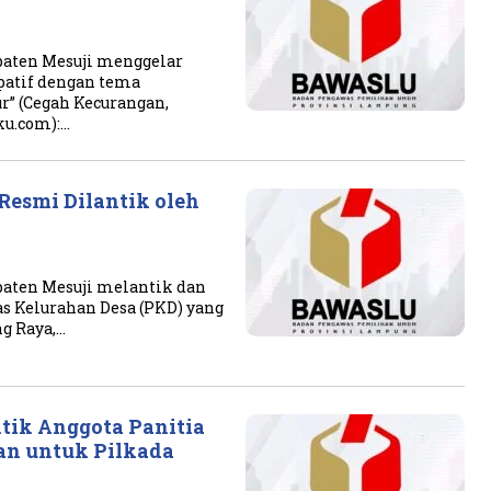
paten Mesuji menggelar
patif dengan tema
” (Cegah Kecurangan,
ku.com):…
Resmi Dilantik oleh
aten Mesuji melantik dan
 Kelurahan Desa (PKD) yang
ng Raya,…
tik Anggota Panitia
n untuk Pilkada