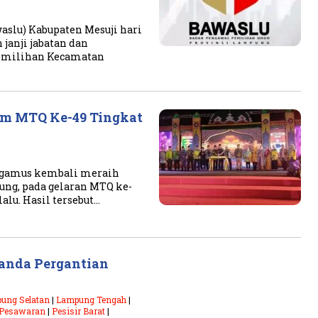
lu) Kabupaten Mesuji hari
anji jabatan dan
Pemilihan Kecamatan
m MTQ Ke-49 Tingkat
nggamus kembali meraih
ng, pada gelaran MTQ ke-
alu. Hasil tersebut…
anda Pergantian
ung Selatan
|
Lampung Tengah
|
Pesawaran
|
Pesisir Barat
|