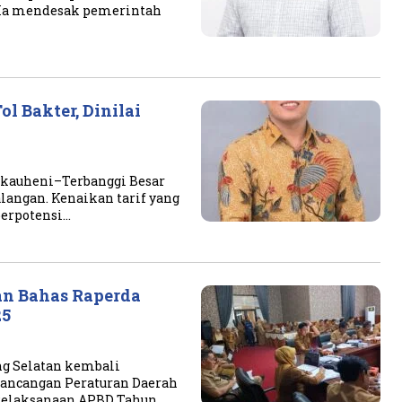
Ia mendesak pemerintah
l Bakter, Dinilai
Bakauheni–Terbanggi Besar
alangan. Kenaikan tarif yang
 berpotensi…
an Bahas Raperda
25
g Selatan kembali
Rancangan Peraturan Daerah
 Pelaksanaan APBD Tahun