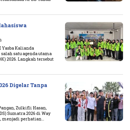
Mahasiswa
B
 Yasba Kalianda
 salah satu agenda utama
) 2026. Langkah tersebut
026 Digelar Tanpa
angan, Zulkifli Hasan,
IDS) Sumatra 2026 di Way
), menjadi perhatian…