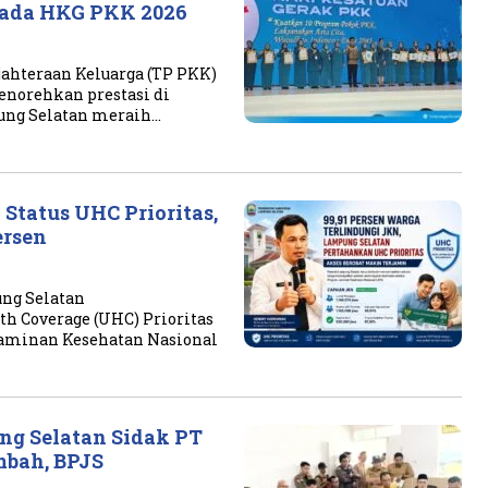
 pada HKG PKK 2026
ahteraan Keluarga (TP PKK)
norehkan prestasi di
pung Selatan meraih…
tatus UHC Prioritas,
ersen
ng Selatan
h Coverage (UHC) Prioritas
Jaminan Kesehatan Nasional
g Selatan Sidak PT
mbah, BPJS