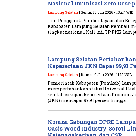
Nasional Imunisasi Zero Dose
Lampung Selatan
| Senin, 13 Juli 2026 - 13:27 WIB
Tim Penggerak Pemberdayaan dan Kesej
Kabupaten Lampung Selatan kembali me
tingkat nasional. Kali ini, TP PKK Lam
Lampung Selatan Pertahankan S
Kepesertaan JKN Capai 99,91 P
Lampung Selatan
| Kamis, 9 Juli 2026 - 11:13 WIB
Pemerintah Kabupaten (Pemkab) Lampu
mempertahankan status Universal Healt
setelah cakupan kepesertaan Program 
(JKN) mencapai 99,91 persen hingga…
Komisi Gabungan DPRD Lampun
Oasis Wood Industry, Soroti Li
Ketenagakerjaan, dan CSR