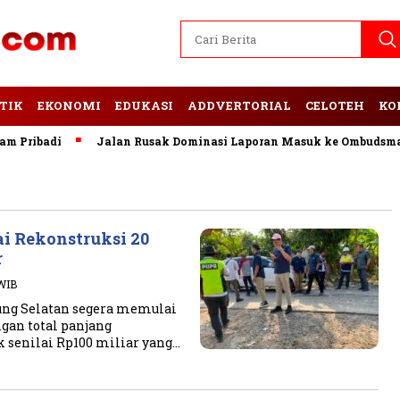
TIK
EKONOMI
EDUKASI
ADDVERTORIAL
CELOTEH
KO
di
Jalan Rusak Dominasi Laporan Masuk ke Ombudsman Lamp
i Rekonstruksi 20
r
 WIB
ng Selatan segera memulai
ngan total panjang
k senilai Rp100 miliar yang…