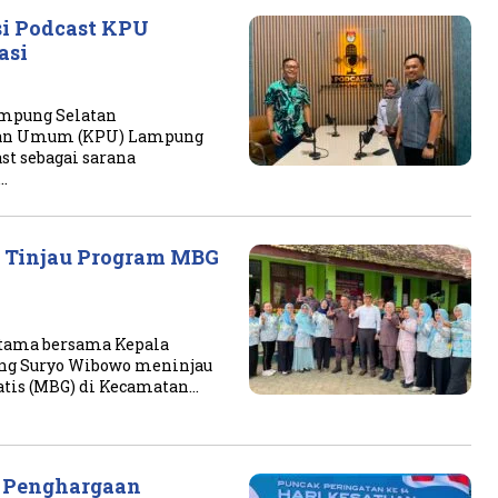
i Podcast KPU
asi
ampung Selatan
ihan Umum (KPU) Lampung
t sebagai sarana
…
g Tinjau Program MBG
atama bersama Kepala
ang Suryo Wibowo meninjau
tis (MBG) di Kecamatan…
 Penghargaan