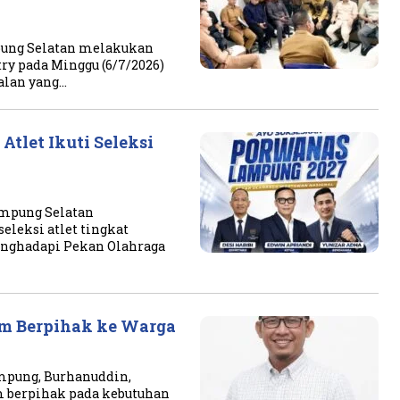
ung Selatan melakukan
ry pada Minggu (6/7/2026)
oalan yang…
tlet Ikuti Seleksi
ampung Selatan
eleksi atlet tingkat
enghadapi Pekan Olahraga
um Berpihak ke Warga
mpung, Burhanuddin,
um berpihak pada kebutuhan