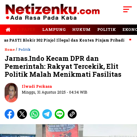
E-PAPER
LAMPUNG
HUKUM
POLITIK
EKON
ASTI Blokir 302 Pinjol Illegal dan Konten Pinjam Pribadi
Jalan
/
Home
Politik
Jarnas.Indo Kecam DPR dan
Pemerintah: Rakyat Tercekik, Elit
Politik Malah Menikmati Fasilitas
Ilwadi Perkasa
Minggu, 31 Agustus 2025 - 04:34 WIB