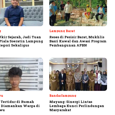
g
Lampung Barat
Ukir Sejarah, Jadi Tuan
Reses di Pesisir Barat, Mukhlis
iala Soeratin Lampung
Basri Kawal dan Awasi Program
tegori Sekaligus
Pembangunan APBN
wu
Bandarlampung
 Tertidur di Rumah
Mayang: Sinergi Lintas
, Diamankan Warga di
Lembaga Kunci Perlindungan
ewu
Masyarakat