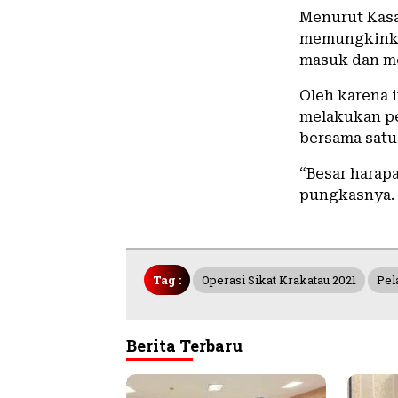
Menurut Kasa
memungkinkan
masuk dan me
Oleh karena 
melakukan p
bersama satua
“Besar harapa
pungkasnya.
Tag :
Operasi Sikat Krakatau 2021
Pel
Berita Terbaru