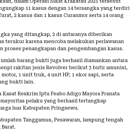
ksan, dalam Operasi Sikat Krakatau 2021 tersebut
gungkap 11 kasus dengan 14 tersangka yang terdiri
Curat, 2 kasus dan 1 kasus Curanmor serta 14 orang
ngka yang ditangkap, 2 di antaranya diberikan
as terukur karena mencoba melakukan perlawanan
an proses penangkapan dan pengembangan kasus.
ejumlah barang bukti juga berhasil diamankan antara
senpi rakitan jenis Revolver berikut 3 butir amunisi,
motor, 1 unit truk, 4 unit HP, 1 ekor sapi, serta
ng bukti lain.
u Kasat Reskrim Iptu Feabo Adigo Mayora Pranata
mayoritas pelaku yang berhasil tertangkap
rga luar Kabupaten Pringsewu.
Kabupaten Tanggamus, Pesawaran, lampung tengah
Barat.