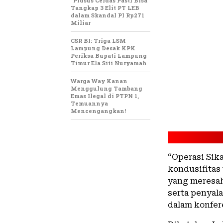
“Pidsus Cerdas Pasti Bisa”
Tangkap 3 Elit PT LEB
dalam Skandal PI Rp271
Miliar
CSR BI: Triga LSM
Lampung Desak KPK
Periksa Bupati Lampung
Timur Ela Siti Nuryamah
Warga Way Kanan
Menggulung Tambang
Emas Ilegal di PTPN 1,
Temuannya
Mencengangkan!
“Operasi Sik
kondusifitas
yang meresah
serta penyal
dalam konfer