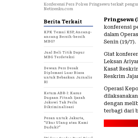
Konferensi Pers Polres Pringsewu terkait pengun
Netizenku.com
Pringsewu 
Berita Terkait
konferensi p
KPK Temui KSP, Ancang-
dalam Operas
ancang Bersih-bersih
MBG?
Senin (19/7).
Jual Beli Titik Dapur
Giat konfere
MBG Terdeteksi
Leksan Ariya
Dewan Pers Desak
Kasat Reskrim
Diplomasi Luar Biasa
Reskrim Jaja
untuk Bebaskan Jurnalis
RI
Operasi Kepo
Ketum ABR-I: Kasus
dilaksanakan 
Dugaan Fitnah Ijazah
Jokowi Tak Perlu
dengan melib
Dikriminalisasi
terbagi dari 
Pesan untuk Jakarta,
“Ukur Ulang atau Kami
Duduki!”