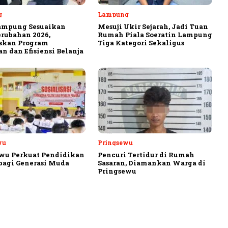
g
Lampung
ampung Sesuaikan
Mesuji Ukir Sejarah, Jadi Tuan
rubahan 2026,
Rumah Piala Soeratin Lampung
askan Program
Tiga Kategori Sekaligus
n dan Efisiensi Belanja
wu
Pringsewu
wu Perkuat Pendidikan
Pencuri Tertidur di Rumah
 bagi Generasi Muda
Sasaran, Diamankan Warga di
Pringsewu