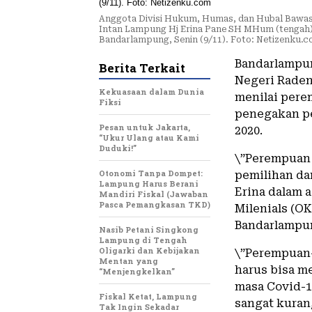
Anggota Divisi Hukum, Humas, dan Hubal Bawasl
Intan Lampung Hj Erina Pane SH MHum (tengah) 
Bandarlampung, Senin (9/11). Foto: Netizenku.
Bandarlampun
Berita Terkait
Negeri Raden
Kekuasaan dalam Dunia
menilai pere
Fiksi
penegakan p
Pesan untuk Jakarta,
2020.
“Ukur Ulang atau Kami
Duduki!”
\”Perempuan
Otonomi Tanpa Dompet:
pemilihan da
Lampung Harus Berani
Erina dalam 
Mandiri Fiskal (Jawaban
Pasca Pemangkasan TKD)
Milenials (O
Bandarlampun
Nasib Petani Singkong
Lampung di Tengah
Oligarki dan Kebijakan
\”Perempuan
Mentan yang
harus bisa m
“Menjengkelkan”
masa Covid-1
Fiskal Ketat, Lampung
sangat kurang
Tak Ingin Sekadar