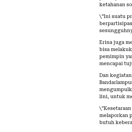
ketahanan sos
\”Ini suatu 
berpartisipa
sesungguhnya
Erina juga m
bisa melakuk
pemimpin yan
mencapai tuj
Dan kegiatan
Bandarlampu
mengumpulkan
lini, untuk m
\”Kesetaraan
melaporkan p
butuh kebera