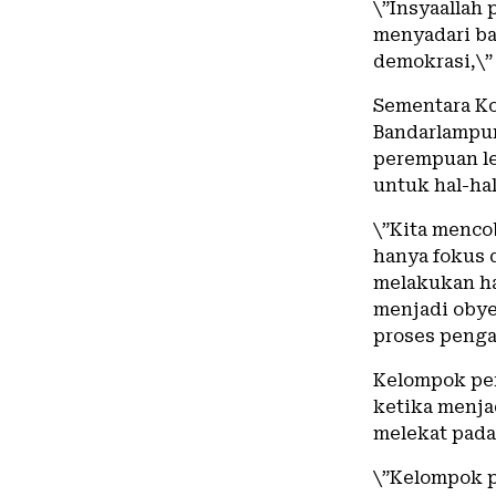
\”Insyaallah
menyadari ba
demokrasi,\” 
Sementara Ko
Bandarlampun
perempuan le
untuk hal-hal
\”Kita menco
hanya fokus d
melakukan ha
menjadi oby
proses penga
Kelompok per
ketika menjad
melekat pada
\”Kelompok p