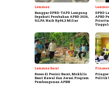
Lampung
Lampun
Banggar DPRD-TAPD Lampung
DPRD L
Sepakati Perubahan APBD 2026,
APBD Pe
SiLPA Naik Rp94,3 Miliar
Priorit
Unggula
Lampung Barat
Pringse
Reses di Pesisir Barat, Mukhlis
Pringse
Basri Kawal dan Awasi Program
Politik
Pembangunan APBN