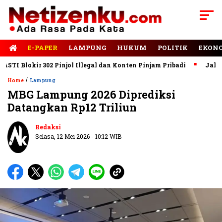
E-PAPER
LAMPUNG
HUKUM
POLITIK
EKON
lokir 302 Pinjol Illegal dan Konten Pinjam Pribadi
Jalan Rusa
/
Home
Lampung
MBG Lampung 2026 Diprediksi
Datangkan Rp12 Triliun
Redaksi
Selasa, 12 Mei 2026 - 10:12 WIB