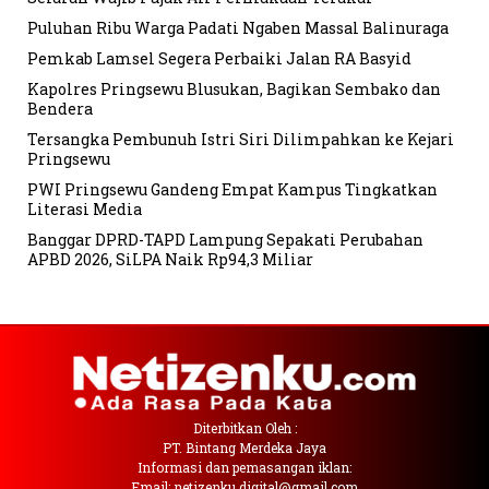
Puluhan Ribu Warga Padati Ngaben Massal Balinuraga
Pemkab Lamsel Segera Perbaiki Jalan RA Basyid
Kapolres Pringsewu Blusukan, Bagikan Sembako dan
Bendera
Tersangka Pembunuh Istri Siri Dilimpahkan ke Kejari
Pringsewu
PWI Pringsewu Gandeng Empat Kampus Tingkatkan
Literasi Media
Banggar DPRD-TAPD Lampung Sepakati Perubahan
APBD 2026, SiLPA Naik Rp94,3 Miliar
Diterbitkan Oleh :
PT. Bintang Merdeka Jaya
Informasi dan pemasangan iklan:
Email: netizenku.digital@gmail.com