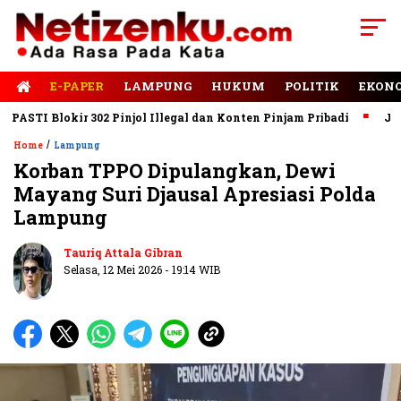
E-PAPER
LAMPUNG
HUKUM
POLITIK
EKON
I Blokir 302 Pinjol Illegal dan Konten Pinjam Pribadi
Jalan Ru
/
Home
Lampung
Korban TPPO Dipulangkan, Dewi
Mayang Suri Djausal Apresiasi Polda
Lampung
Tauriq Attala Gibran
Selasa, 12 Mei 2026 - 19:14 WIB