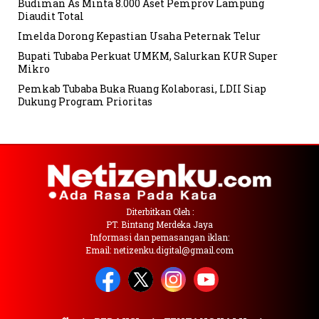
Budiman As Minta 8.000 Aset Pemprov Lampung
Diaudit Total
Imelda Dorong Kepastian Usaha Peternak Telur
Bupati Tubaba Perkuat UMKM, Salurkan KUR Super
Mikro
Pemkab Tubaba Buka Ruang Kolaborasi, LDII Siap
Dukung Program Prioritas
Diterbitkan Oleh :
PT. Bintang Merdeka Jaya
Informasi dan pemasangan iklan:
Email: netizenku.digital@gmail.com