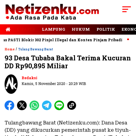
E-PAPER
LAMPUNG
HUKUM
POLITIK
EKON
PASTI Blokir 302 Pinjol Illegal dan Konten Pinjam Pribadi
Jala
/
Home
Tulang Bawang Barat
93 Desa Tubaba Bakal Terima Kucuran
DD Rp90,895 Miliar
Redaksi
Kamis, 5 November 2020 - 20:29 WIB
Tulangbawang Barat (Netizenku.com): Dana Desa
(DD) yang dikucurkan pemerintah pusat ke tiyuh-