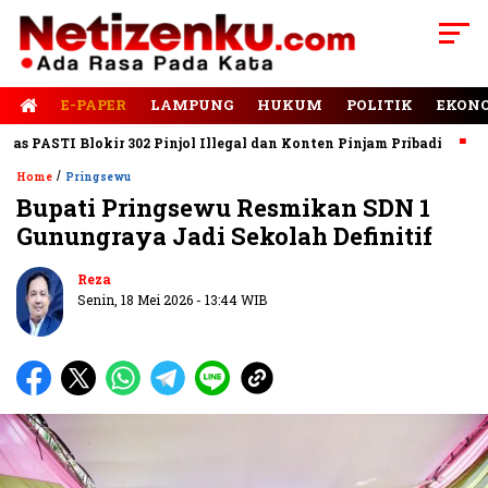
E-PAPER
LAMPUNG
HUKUM
POLITIK
EKON
PASTI Blokir 302 Pinjol Illegal dan Konten Pinjam Pribadi
Jala
/
Home
Pringsewu
Bupati Pringsewu Resmikan SDN 1
Gunungraya Jadi Sekolah Definitif
Reza
Senin, 18 Mei 2026 - 13:44 WIB