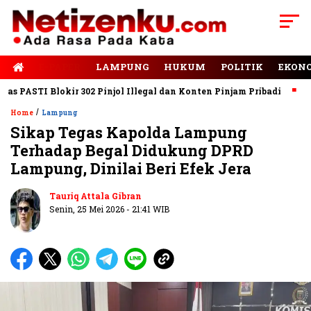
E-PAPER
LAMPUNG
HUKUM
POLITIK
EKON
PASTI Blokir 302 Pinjol Illegal dan Konten Pinjam Pribadi
Jala
/
Home
Lampung
Sikap Tegas Kapolda Lampung
Terhadap Begal Didukung DPRD
Lampung, Dinilai Beri Efek Jera
Tauriq Attala Gibran
Senin, 25 Mei 2026 - 21:41 WIB