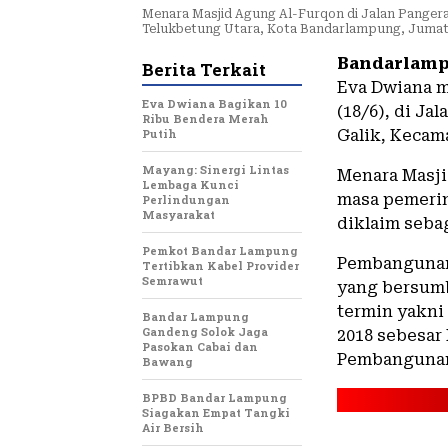
Menara Masjid Agung Al-Furqon di Jalan Panger
Telukbetung Utara, Kota Bandarlampung, Jumat 
Bandarlamp
Berita Terkait
Eva Dwiana m
Eva Dwiana Bagikan 10
(18/6), di J
Ribu Bendera Merah
Putih
Galik, Kecam
Mayang: Sinergi Lintas
Menara Masji
Lembaga Kunci
masa pemerin
Perlindungan
Masyarakat
diklaim seba
Pemkot Bandar Lampung
Pembangunan 
Tertibkan Kabel Provider
Semrawut
yang bersumb
termin yakni 
Bandar Lampung
Gandeng Solok Jaga
2018 sebesar 
Pasokan Cabai dan
Pembangunan 
Bawang
BPBD Bandar Lampung
Siagakan Empat Tangki
Air Bersih