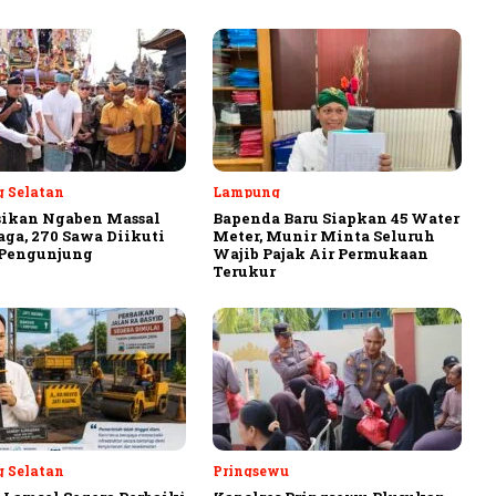
 Selatan
Lampung
sikan Ngaben Massal
Bapenda Baru Siapkan 45 Water
aga, 270 Sawa Diikuti
Meter, Munir Minta Seluruh
 Pengunjung
Wajib Pajak Air Permukaan
Terukur
 Selatan
Pringsewu