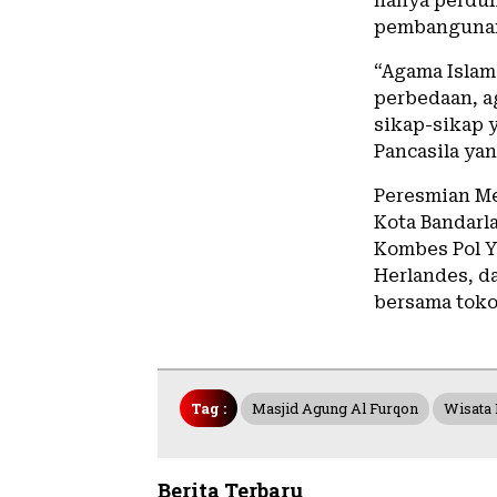
hanya perdul
pembangunan 
“Agama Isla
perbedaan, a
sikap-sikap 
Pancasila ya
Peresmian Me
Kota Bandarl
Kombes Pol Y
Herlandes, d
bersama toko
Tag :
Masjid Agung Al Furqon
Wisata 
Berita Terbaru