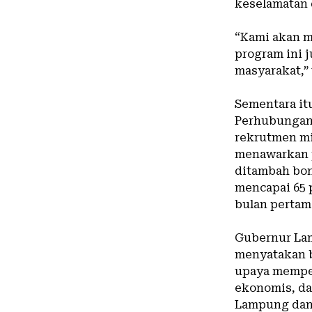
keselamatan 
‎“Kami akan 
program ini
masyarakat,”
‎Sementara i
Perhubungan 
rekrutmen mi
menawarkan p
ditambah bon
mencapai 65 p
bulan pertam
‎Gubernur La
menyatakan b
upaya mempe
ekonomis, da
Lampung dan 