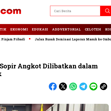
TIK
EKONOMI
EDUKASI
ADDVERTORIAL
CELOTEH
KO
 Pribadi
Jalan Rusak Dominasi Laporan Masuk ke Ombudsman
opir Angkot Dilibatkan dalam
k