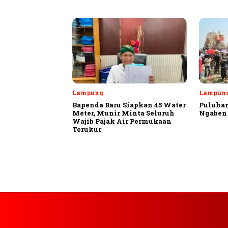
Lampung
Lampung
Bapenda Baru Siapkan 45 Water
Puluhan
Meter, Munir Minta Seluruh
Ngaben 
Wajib Pajak Air Permukaan
Terukur