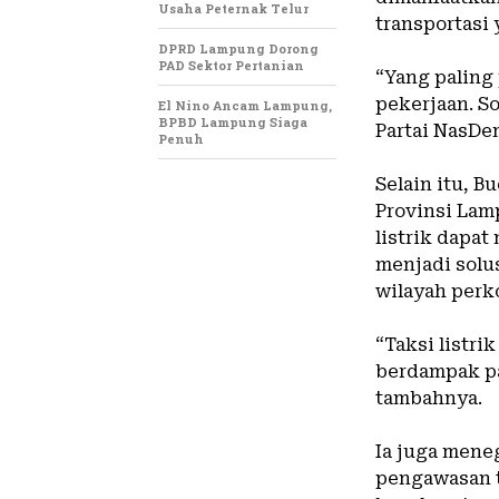
Usaha Peternak Telur
transportasi 
DPRD Lampung Dorong
PAD Sektor Pertanian
‎“Yang palin
pekerjaan. So
El Nino Ancam Lampung,
BPBD Lampung Siaga
Partai NasDe
Penuh
‎Selain itu, 
Provinsi Lamp
listrik dapa
menjadi solu
wilayah perk
‎“Taksi listr
berdampak pa
tambahnya.
‎Ia juga men
pengawasan t