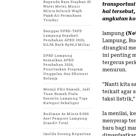
Bapenda Baru Siapkan 45
transportas
Water Meter, Munir
Minta Seluruh Wajib
hal tersebu
Pajak Air Permukaan
angkutan kot
Terukur
Banggar DPRD-TAPD
‎lampung
(Ne
Lampung Sepakati
Perubahan APBD 2026,
Lampung, Bud
SiLPA Naik Rp94,3 Miliar
dirangkul me
ini penting 
DPRD Lampung
Sesuaikan APBD
tergerus pe
Perubahan 2026,
Prioritaskan Program
menurun.
Unggulan dan Efisiensi
Belanja
‎“Nanti kita
Mesuji Ukir Sejarah, Jadi
terkait agar
Tuan Rumah Piala
Soeratin Lampung Tiga
taksi listrik,
Kategori Sekaligus
‎Ia menilai, 
Budiman As Minta 8.000
Aset Pemprov Lampung
menyerap ten
Diaudit Total
baru bagi mas
Imelda Dorong Kepastian
dimanfaatkan