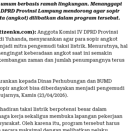
i umum berbasis ramah lingkungan. Menanggapi
t, DPRD Provinsi Lampung mendorong agar sopir
a (angkot) dilibatkan dalam program tersebut.
tizenku.com):
Anggota Komisi IV DPRD Provinsi
i Yuhanda, menyarankan agar para sopir angkot
njadi mitra pengemudi taksi listrik. Menurutnya, hal
mengingat keberadaan angkot saat ini semakin
rkembangan zaman dan jumlah penumpangnya terus
 sarankan kepada Dinas Perhubungan dan BUMD
 sopir angkot bisa diberdayakan menjadi pengemudi
” ujarnya, Kamis (23/04/2026).
kehadiran taksi listrik berpotensi besar dalam
aga kerja sekaligus membuka lapangan pekerjaan
yarakat. Oleh karena itu, program tersebut harus
 secara maksimal dengan melibatkan pelaku