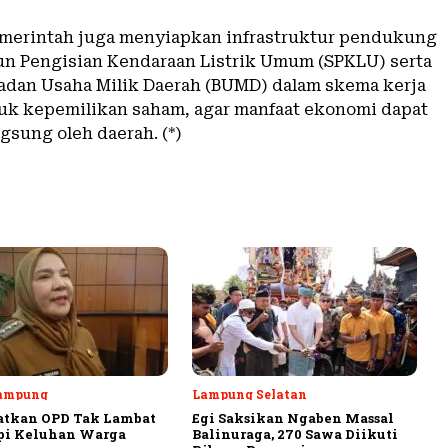
 pemerintah juga menyiapkan infrastruktur pendukung
iun Pengisian Kendaraan Listrik Umum (SPKLU) serta
adan Usaha Milik Daerah (BUMD) dalam skema kerja
uk kepemilikan saham, agar manfaat ekonomi dapat
gsung oleh daerah. (*)
ampung
Lampung Selatan
atkan OPD Tak Lambat
Egi Saksikan Ngaben Massal
pi Keluhan Warga
Balinuraga, 270 Sawa Diikuti