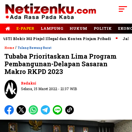
E-PAPER
LAMPUNG
HUKUM
POLITIK
EKON
 Blokir 302 Pinjol Illegal dan Konten Pinjam Pribadi
Jalan Rus
/
Home
Tulang Bawang Barat
Tubaba Prioritaskan Lima Program
Pembangunan-Delapan Sasaran
Makro RKPD 2023
Redaksi
Selasa, 15 Maret 2022 - 21:37 WIB