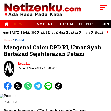
E-PAPER
LAMPUNG
HUKUM
POLITIK
EKON
s PASTI Blokir 302 Pinjol Illegal dan Konten Pinjam Pribadi
Ja
/
Home
Politik
Mengenal Calon DPD RI, Umar Syah
Bertekad Sejahterakan Petani
Redaksi
Rabu, 2 Mei 2018 - 21:58 WIB
Poto: Ist
Bandarlampung (Netizenku.com): Dewan