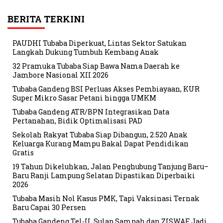
BERITA TERKINI
PAUDHI Tubaba Diperkuat, Lintas Sektor Satukan
Langkah Dukung Tumbuh Kembang Anak
32 Pramuka Tubaba Siap Bawa Nama Daerah ke
Jambore Nasional XII 2026
Tubaba Gandeng BSI Perluas Akses Pembiayaan, KUR
Super Mikro Sasar Petani hingga UMKM
Tubaba Gandeng ATR/BPN Integrasikan Data
Pertanahan, Bidik Optimalisasi PAD
Sekolah Rakyat Tubaba Siap Dibangun, 2.520 Anak
Keluarga Kurang Mampu Bakal Dapat Pendidikan
Gratis
19 Tahun Dikeluhkan, Jalan Penghubung Tanjung Baru–
Baru Ranji Lampung Selatan Dipastikan Diperbaiki
2026
Tubaba Masih Nol Kasus PMK, Tapi Vaksinasi Ternak
Baru Capai 30 Persen
Tubaba Gandeng Tel-U, Sulap Sampah dan ZISWAF Jadi