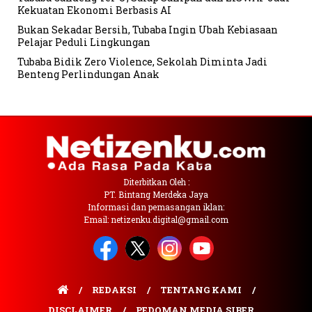
Kekuatan Ekonomi Berbasis AI
Bukan Sekadar Bersih, Tubaba Ingin Ubah Kebiasaan
Pelajar Peduli Lingkungan
Tubaba Bidik Zero Violence, Sekolah Diminta Jadi
Benteng Perlindungan Anak
Diterbitkan Oleh :
PT. Bintang Merdeka Jaya
Informasi dan pemasangan iklan:
Email: netizenku.digital@gmail.com
REDAKSI
TENTANG KAMI
DISCLAIMER
PEDOMAN MEDIA SIBER