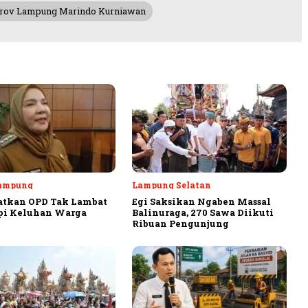
rov Lampung Marindo Kurniawan
ampung
Lampung Selatan
atkan OPD Tak Lambat
Egi Saksikan Ngaben Massal
pi Keluhan Warga
Balinuraga, 270 Sawa Diikuti
Ribuan Pengunjung