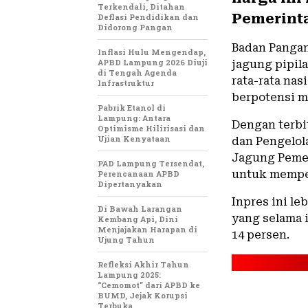
Terkendali, Ditahan
Pemerinta
Deflasi Pendidikan dan
Didorong Pangan
Badan Pangan
Inflasi Hulu Mengendap,
APBD Lampung 2026 Diuji
jagung pipil
di Tengah Agenda
rata-rata nas
Infrastruktur
berpotensi m
Pabrik Etanol di
Lampung: Antara
Dengan terbi
Optimisme Hilirisasi dan
Ujian Kenyataan
dan Pengelol
Jagung Pemer
PAD Lampung Tersendat,
untuk memper
Perencanaan APBD
Dipertanyakan
Inpres ini le
Di Bawah Larangan
yang selama i
Kembang Api, Dini
Menjajakan Harapan di
14 persen.
Ujung Tahun
Refleksi Akhir Tahun
Lampung 2025:
“Cemomot” dari APBD ke
BUMD, Jejak Korupsi
Terbuka