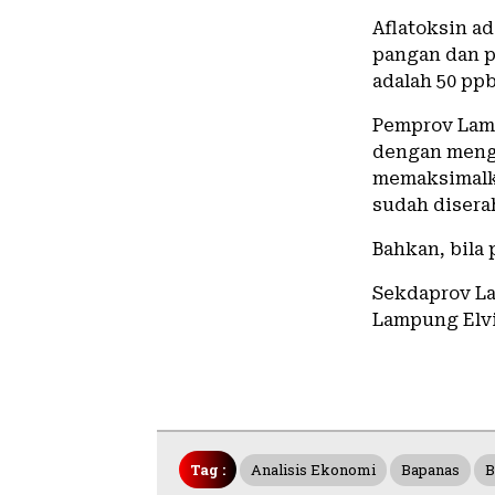
Aflatoksin a
pangan dan p
adalah 50 ppb
Pemprov Lam
dengan mengg
memaksimalka
sudah disera
Bahkan, bila 
Sekdaprov L
Lampung Elvir
Tag :
Analisis Ekonomi
Bapanas
B