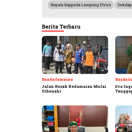
Kepala Bappeda Lampung Elvira
Sekdap
Berita Terbaru
Bandarlampung
Bandarl
Jalan Rusak Kedamaian Mulai
Eva Ing
Dibenahi
Tangga