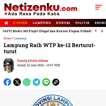
E-PAPER
LAMPUNG
HUKUM
POLITIK
EKON
TI Blokir 302 Pinjol Illegal dan Konten Pinjam Pribadi
Jalan R
/
Home
Lampung
Lampung Raih WTP ke-12 Berturut-
turut
Tauriq Attala Gibran
Jumat, 12 Juni 2026 - 13:47 WIB