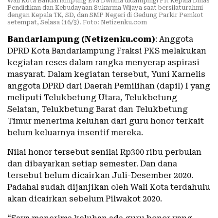
Wali Kota Bandarlampung Eva Dwiana didampingi Plt Kepala Dinas
Pendidikan dan Kebudayaan Sukarma Wijaya saat bersilaturahmi
dengan Kepala TK, SD, dan SMP Negeri di Gedung Parkir Pemkot
setempat, Selasa (16/3). Foto: Netizenku.com
Bandarlampung (Netizenku.com)
: Anggota
DPRD Kota Bandarlampung Fraksi PKS melakukan
kegiatan reses dalam rangka menyerap aspirasi
masyarat. Dalam kegiatan tersebut, Yuni Karnelis
anggota DPRD dari Daerah Pemilihan (dapil) I yang
meliputi Telukbetung Utara, Telukbetung
Selatan, Telukbetung Barat dan Telukbetung
Timur menerima keluhan dari guru honor terkait
belum keluarnya insentif mereka.
Nilai honor tersebut senilai Rp300 ribu perbulan
dan dibayarkan setiap semester. Dan dana
tersebut belum dicairkan Juli-Desember 2020.
Padahal sudah dijanjikan oleh Wali Kota terdahulu
akan dicairkan sebelum Pilwakot 2020.