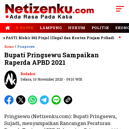
E-PAPER
LAMPUNG
HUKUM
POLITIK
EKON
ASTI Blokir 302 Pinjol Illegal dan Konten Pinjam Pribadi
Jalan
/
Home
Pringsewu
Bupati Pringsewu Sampaikan
Raperda APBD 2021
Redaksi
Selasa, 10 November 2020 - 09:10 WIB
Pringsewu (Netizenku.com): Bupati Pringsewu,
Sujadi, menyampaikan Rancangan Peraturan