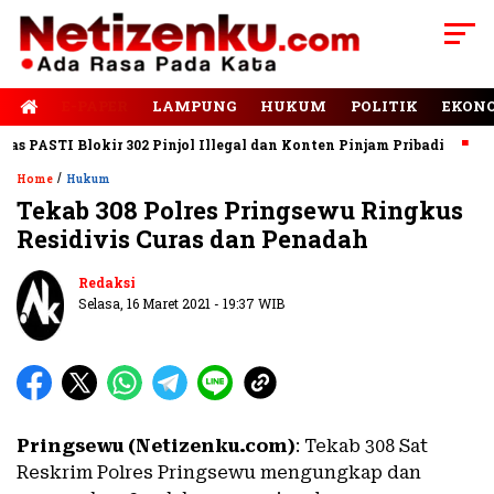
E-PAPER
LAMPUNG
HUKUM
POLITIK
EKON
ASTI Blokir 302 Pinjol Illegal dan Konten Pinjam Pribadi
Jalan
/
Home
Hukum
Tekab 308 Polres Pringsewu Ringkus
Residivis Curas dan Penadah
Redaksi
Selasa, 16 Maret 2021 - 19:37 WIB
Pringsewu (Netizenku.com)
: Tekab 308 Sat
Reskrim Polres Pringsewu mengungkap dan