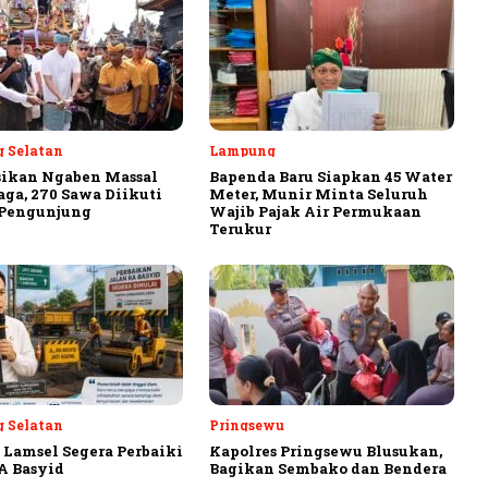
 Selatan
Lampung
sikan Ngaben Massal
Bapenda Baru Siapkan 45 Water
aga, 270 Sawa Diikuti
Meter, Munir Minta Seluruh
 Pengunjung
Wajib Pajak Air Permukaan
Terukur
 Selatan
Pringsewu
Lamsel Segera Perbaiki
Kapolres Pringsewu Blusukan,
A Basyid
Bagikan Sembako dan Bendera