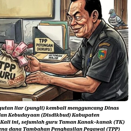
utan liar (pungli) kembali mengguncang Dinas
dan Kebudayaan (Disdikbud) Kabupaten
Kali ini, sejumlah guru Taman Kanak-kanak (TK)
rena dana Tambahan Penghasilan Pegawai (TPP)