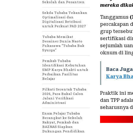
Sekolah dan Pesantren
mereka dikab
Sekda Tubaba Tekankan
Tanggamus
(
Optimalisasi dan
Digitalisasi Retribusi
percakapan d
untuk Perkuat PAD 2027
grup tersebu
Tubaba Memikat
sertifikasi d
Desainer Dunia Naoto
sejumlah uan
Fukasawa “Tubaba Bak
Syurga”
oknum di lin
Pemkab Tubaba
Identifikasi Kebutuhan
Baca Juga
SMP Karya Bhakti untuk
Perbaikan Fasilitas
Karya Bha
Belajar
Pilkati Serentak Tubaba
Praktik ini 
2026, Para Bakal Calon
Jalani Verifikasi
dan TPP adal
Administrasi
seharusnya d
Enam Pelajar Tubaba
Berangkat ke Sekolah
Rakyat, Pemkab dan
BAZNAS Siapkan
Dukungan Pendidikan