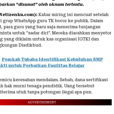
arkan “disunat” oleh oknum tertentu.
Netizenku.com):
Kabar miring ini mencuat setelah
i grup WhatsApp guru TK bocor ke publik. Dalam
t, para guru yang baru saja menerima tunjangan
iminta untuk “sadar diri”. Mereka diarahkan menyetor
g yang diklaim untuk kas organisasi IGTKI dan
gkungan Disdikbud.
Pemkab Tubaba Identifikasi Kebutuhan SMP
kti untuk Perbaikan Fasilitas Belajar
memicu keresahan mendalam. Sebab, dana sertifikasi
ah hak murni tenaga pendidik. Uang tersebut
iterima utuh tanpa potongan ilegal apa pun.
ADVERTISEMENT