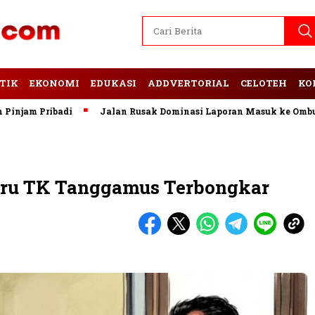
TIK
EKONOMI
EDUKASI
ADDVERTORIAL
CELOTEH
KO
am Pribadi
Jalan Rusak Dominasi Laporan Masuk ke Ombudsm
uru TK Tanggamus Terbongkar