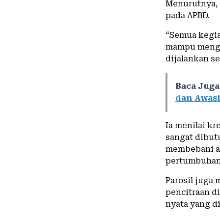
Menurutnya,
pada APBD.
“Semua kegia
mampu mengg
dijalankan s
Baca Juga
dan Awas
Ia menilai k
sangat dibut
membebani a
pertumbuhan
Parosil juga
pencitraan d
nyata yang d