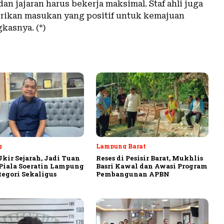
an jajaran harus bekerja maksimal. Staf ahli juga
ikan masukan yang positif untuk kemajuan
kasnya. (*)
g
Lampung Barat
Ukir Sejarah, Jadi Tuan
Reses di Pesisir Barat, Mukhlis
iala Soeratin Lampung
Basri Kawal dan Awasi Program
tegori Sekaligus
Pembangunan APBN