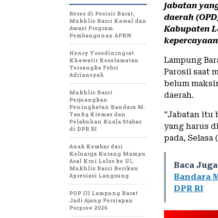
jabatan yang
Reses di Pesisir Barat,
daerah (OPD
Mukhlis Basri Kawal dan
Awasi Program
Kabupaten 
Pembangunan APBN
kepercayaan
Henry Yosodiningrat
Lampung Bar
Khawatir Keselamatan
Tersangka Febri
Parosil saat 
Adriansyah
belum maksi
Mukhlis Basri
daerah.
Perjuangkan
Peningkatan Bandara M.
“Jabatan itu
Taufiq Kiemas dan
Pelabuhan Kuala Stabas
yang harus d
di DPR RI
pada, Selasa 
Anak Kembar dari
Keluarga Kurang Mampu
Asal Krui Lolos ke UI,
Baca Juga
Mukhlis Basri Berikan
Apresiasi Langsung
Bandara M
DPR RI
POP III Lampung Barat
Jadi Ajang Persiapan
Porprov 2026