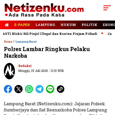
E-PAPER
LAMPUNG
HUKUM
POLITIK
EKON
TI Blokir 302 Pinjol Illegal dan Konten Pinjam Pribadi
Jalan R
/
Home
Lampung Barat
Polres Lambar Ringkus Pelaku
Narkoba
Redaksi
Minggu, 15 Juli 2018 - 11:15 WIB
Lampung Barat (Netizenku.com): Jajaran Polsek
Sumberjaya dan Sat Resnarkoba Polres Lampung