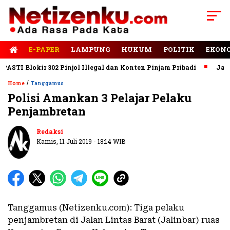
E-PAPER
LAMPUNG
HUKUM
POLITIK
EKON
I Blokir 302 Pinjol Illegal dan Konten Pinjam Pribadi
Jalan R
/
Home
Tanggamus
Polisi Amankan 3 Pelajar Pelaku
Penjambretan
Redaksi
Kamis, 11 Juli 2019 - 18:14 WIB
Tanggamus (Netizenku.com): Tiga pelaku
penjambretan di Jalan Lintas Barat (Jalinbar) ruas