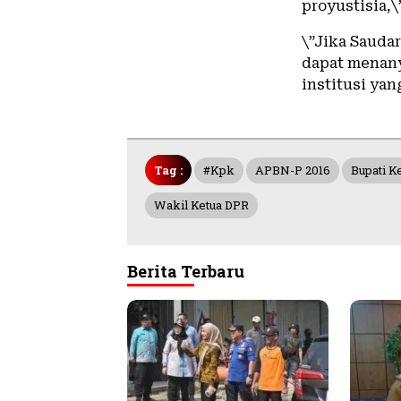
proyustisia,\”
\”Jika Sauda
dapat menan
institusi ya
Tag :
#kpk
APBN-P 2016
Bupati 
Wakil Ketua DPR
Berita Terbaru