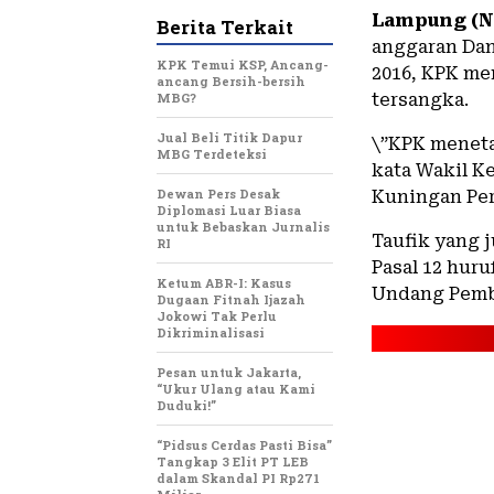
Lampung (N
Berita Terkait
anggaran Dan
KPK Temui KSP, Ancang-
2016, KPK me
ancang Bersih-bersih
MBG?
tersangka.
Jual Beli Titik Dapur
\”KPK meneta
MBG Terdeteksi
kata Wakil Ke
Dewan Pers Desak
Kuningan Pers
Diplomasi Luar Biasa
untuk Bebaskan Jurnalis
Taufik yang 
RI
Pasal 12 huru
Ketum ABR-I: Kasus
Undang Pembe
Dugaan Fitnah Ijazah
Jokowi Tak Perlu
Dikriminalisasi
Pesan untuk Jakarta,
“Ukur Ulang atau Kami
Duduki!”
“Pidsus Cerdas Pasti Bisa”
Tangkap 3 Elit PT LEB
dalam Skandal PI Rp271