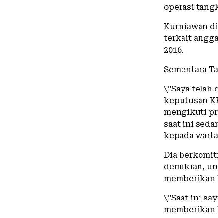
operasi tang
Kurniawan di
terkait angg
2016.
Sementara T
\”Saya telah 
keputusan KP
mengikuti pr
saat ini seda
kepada wart
Dia berkomit
demikian, un
memberikan 
\”Saat ini s
memberikan k