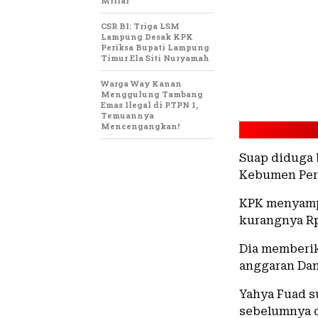
Miliar
CSR BI: Triga LSM
Lampung Desak KPK
Periksa Bupati Lampung
Timur Ela Siti Nuryamah
Warga Way Kanan
Menggulung Tambang
Emas Ilegal di PTPN 1,
Temuannya
Mencengangkan!
Suap diduga 
Kebumen Peri
KPK menyamp
kurangnya Rp
Dia memberik
anggaran Dan
Yahya Fuad s
sebelumnya d