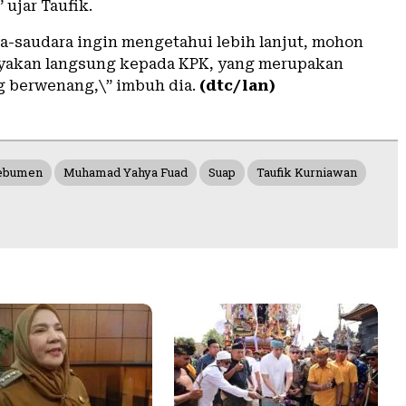
 ujar Taufik.
ra-saudara ingin mengetahui lebih lanjut, mohon
yakan langsung kepada KPK, yang merupakan
ng berwenang,\” imbuh dia.
(dtc/lan)
Kebumen
Muhamad Yahya Fuad
Suap
Taufik Kurniawan