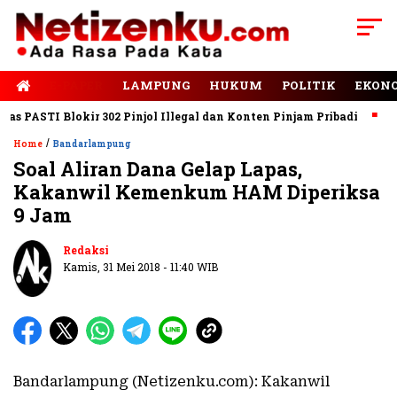
E-PAPER
LAMPUNG
HUKUM
POLITIK
EKON
PASTI Blokir 302 Pinjol Illegal dan Konten Pinjam Pribadi
Jala
/
Home
Bandarlampung
Soal Aliran Dana Gelap Lapas,
Kakanwil Kemenkum HAM Diperiksa
9 Jam
Redaksi
Kamis, 31 Mei 2018 - 11:40 WIB
Bandarlampung (Netizenku.com): Kakanwil