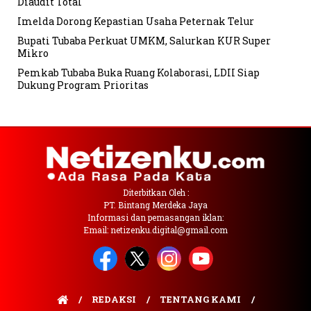
Diaudit Total
Imelda Dorong Kepastian Usaha Peternak Telur
Bupati Tubaba Perkuat UMKM, Salurkan KUR Super
Mikro
Pemkab Tubaba Buka Ruang Kolaborasi, LDII Siap
Dukung Program Prioritas
Diterbitkan Oleh :
PT. Bintang Merdeka Jaya
Informasi dan pemasangan iklan:
Email: netizenku.digital@gmail.com
REDAKSI
TENTANG KAMI