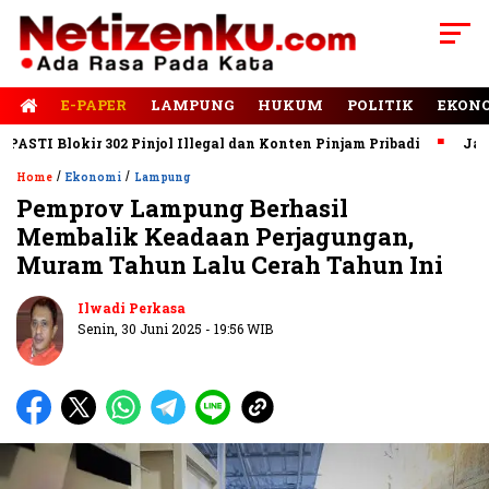
E-PAPER
LAMPUNG
HUKUM
POLITIK
EKON
 Blokir 302 Pinjol Illegal dan Konten Pinjam Pribadi
Jalan Ru
/
/
Home
Ekonomi
Lampung
Pemprov Lampung Berhasil
Membalik Keadaan Perjagungan,
Muram Tahun Lalu Cerah Tahun Ini
Ilwadi Perkasa
Senin, 30 Juni 2025 - 19:56 WIB