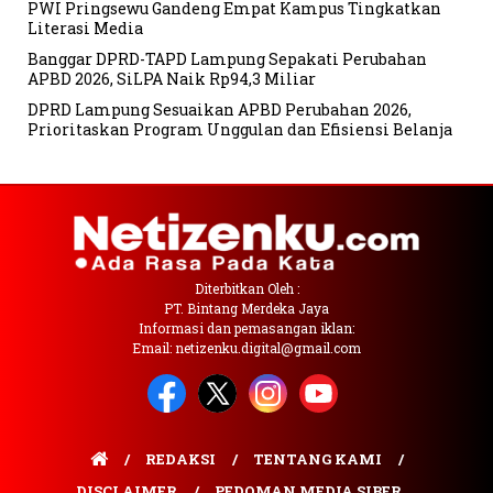
PWI Pringsewu Gandeng Empat Kampus Tingkatkan
Literasi Media
Banggar DPRD-TAPD Lampung Sepakati Perubahan
APBD 2026, SiLPA Naik Rp94,3 Miliar
DPRD Lampung Sesuaikan APBD Perubahan 2026,
Prioritaskan Program Unggulan dan Efisiensi Belanja
Diterbitkan Oleh :
PT. Bintang Merdeka Jaya
Informasi dan pemasangan iklan:
Email: netizenku.digital@gmail.com
REDAKSI
TENTANG KAMI
DISCLAIMER
PEDOMAN MEDIA SIBER