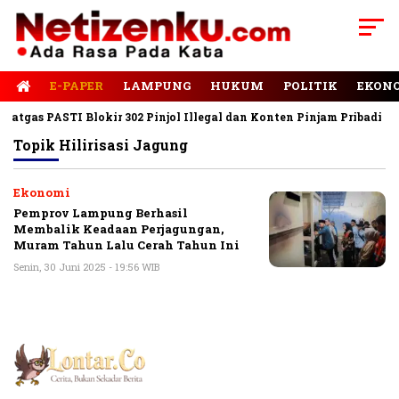
E-PAPER
LAMPUNG
HUKUM
POLITIK
EKON
atgas PASTI Blokir 302 Pinjol Illegal dan Konten Pinjam Pribadi
Topik
Hilirisasi Jagung
Ekonomi
Pemprov Lampung Berhasil
Membalik Keadaan Perjagungan,
Muram Tahun Lalu Cerah Tahun Ini
Senin, 30 Juni 2025 - 19:56 WIB