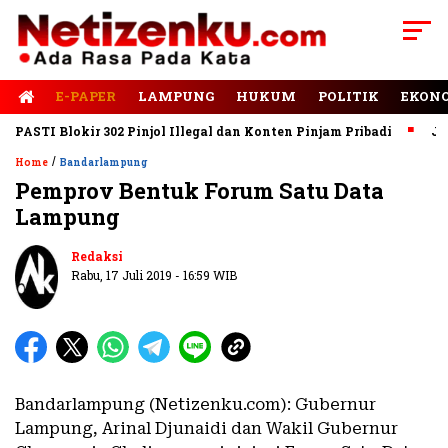
E-PAPER
LAMPUNG
HUKUM
POLITIK
EKON
STI Blokir 302 Pinjol Illegal dan Konten Pinjam Pribadi
Jalan 
/
Home
Bandarlampung
Pemprov Bentuk Forum Satu Data
Lampung
Redaksi
Rabu, 17 Juli 2019 - 16:59 WIB
Bandarlampung (Netizenku.com): Gubernur
Lampung, Arinal Djunaidi dan Wakil Gubernur