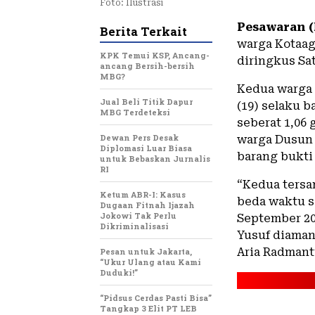
Foto: Ilustrasi
Pesawaran (
Berita Terkait
warga Kotaa
KPK Temui KSP, Ancang-
diringkus Sa
ancang Bersih-bersih
MBG?
Kedua warga 
Jual Beli Titik Dapur
(19) selaku 
MBG Terdeteksi
seberat 1,06 
Dewan Pers Desak
warga Dusun
Diplomasi Luar Biasa
barang bukti 
untuk Bebaskan Jurnalis
RI
“Kedua tersa
Ketum ABR-I: Kasus
beda waktu s
Dugaan Fitnah Ijazah
Jokowi Tak Perlu
September 20
Dikriminalisasi
Yusuf diaman
Aria Radmant
Pesan untuk Jakarta,
“Ukur Ulang atau Kami
Duduki!”
“Pidsus Cerdas Pasti Bisa”
Tangkap 3 Elit PT LEB