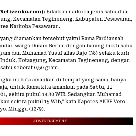
Netizenku.com):
Edarkan narkoba jenis sabu dua
gung, Kecamatan Tegineneng, Kabupaten Pesawaran,
tres Narkoba Pesawaran.
yang diamankan tersebut yakni Rama Fardiansah
bandar, warga Dusun Bernai dengan barang bukti sabu
gram dan Muhamad Yusuf alias Rajo (38) selaku kurir
 Induk, Kotaagung, Kecamatan Tegineneng, dengan
sabu seberat 0,50 gram.
ngka ini kita amankan di tempat yang sama, hanya
aja, untuk Rama kita amankan pada Sabtu, 11
21, sekira pukul 14.30 WIB. Sedangkan Muhamad
kan sekira pukul 15 Wib,” kata Kapores AKBP Vero
yo, Minggu (12/9).
ADVERTISEMENT