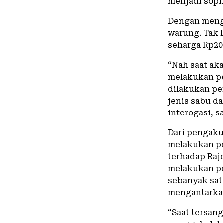
menjadi sopir
Dengan menge
warung. Tak
seharga Rp20
“Nah saat ak
melakukan p
dilakukan pe
jenis sabu da
interogasi, s
Dari pengaku
melakukan p
terhadap Raj
melakukan pe
sebanyak sat
mengantarka
“Saat tersan