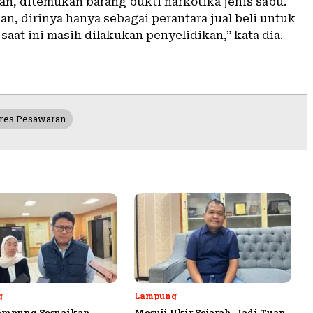
n, ditemukan barang bukti narkotika jenis sabu.
n, dirinya hanya sebagai perantara jual beli untuk
saat ini masih dilakukan penyelidikan,” kata dia.
res Pesawaran
g
Lampung
ampung Sesuaikan
Mesuji Ukir Sejarah, Jadi Tuan