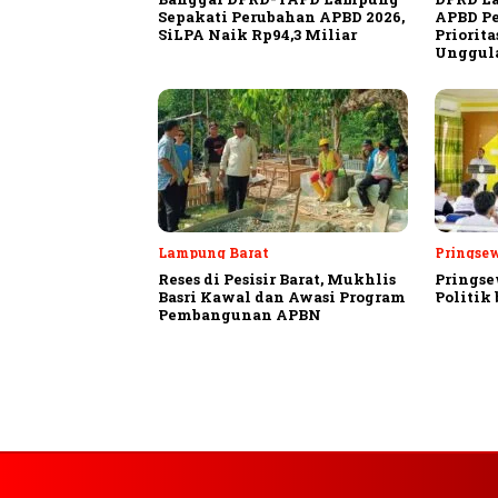
Sepakati Perubahan APBD 2026,
APBD Pe
SiLPA Naik Rp94,3 Miliar
Priorit
Unggula
Lampung Barat
Pringse
Reses di Pesisir Barat, Mukhlis
Pringse
Basri Kawal dan Awasi Program
Politik
Pembangunan APBN