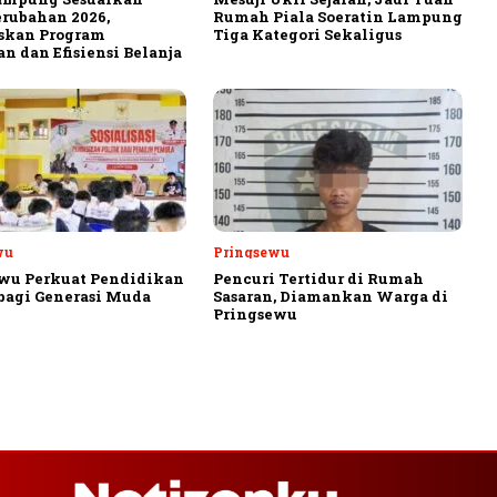
rubahan 2026,
Rumah Piala Soeratin Lampung
askan Program
Tiga Kategori Sekaligus
n dan Efisiensi Belanja
wu
Pringsewu
wu Perkuat Pendidikan
Pencuri Tertidur di Rumah
 bagi Generasi Muda
Sasaran, Diamankan Warga di
Pringsewu