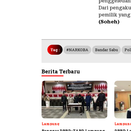
penggeledaha
Dari pengakua
pemilik yang 
(Soheh)
Tag :
#NARKOBA
Bandar Sabu
Pol
Berita Terbaru
Lampung
Lampun
Banggar DPRD-TAPD Lampung
DPRD L