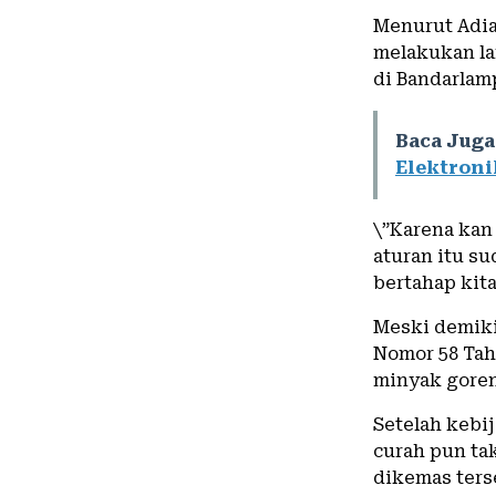
Menurut Adia
melakukan lan
di Bandarlam
Baca Juga
Elektroni
\”Karena kan 
aturan itu su
bertahap kit
Meski demiki
Nomor 58 Tah
minyak goreng
Setelah kebi
curah pun ta
dikemas ters