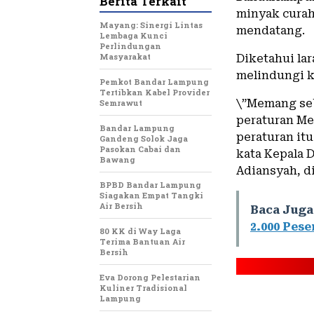
Berita Terkait
minyak curah
Mayang: Sinergi Lintas
mendatang.
Lembaga Kunci
Perlindungan
Masyarakat
Diketahui la
melindungi k
Pemkot Bandar Lampung
Tertibkan Kabel Provider
\”Memang seb
Semrawut
peraturan Me
Bandar Lampung
peraturan itu
Gandeng Solok Jaga
Pasokan Cabai dan
kata Kepala 
Bawang
Adiansyah, di
BPBD Bandar Lampung
Siagakan Empat Tangki
Air Bersih
Baca Juga
2.000 Pese
80 KK di Way Laga
Terima Bantuan Air
Bersih
Eva Dorong Pelestarian
Kuliner Tradisional
Lampung