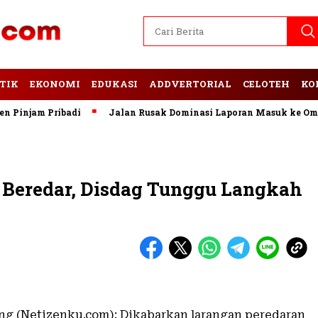
TIK
EKONOMI
EDUKASI
ADDVERTORIAL
CELOTEH
KO
njam Pribadi
Jalan Rusak Dominasi Laporan Masuk ke Ombud
 Beredar, Disdag Tunggu Langkah
g (Netizenku.com): Dikabarkan larangan peredaran