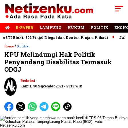
E-PAPER
LAMPUNG
HUKUM
POLITIK
EKON
 Blokir 302 Pinjol Illegal dan Konten Pinjam Pribadi
Jalan Rus
/
Home
Politik
KPU Melindungi Hak Politik
Penyandang Disabilitas Termasuk
ODGJ
Redaksi
Kamis, 30 September 2021 - 23:13 WIB