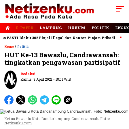
E-PAPER
LAMPUNG
HUKUM
POLITIK
EKON
ASTI Blokir 302 Pinjol Illegal dan Konten Pinjam Pribadi
Jalan
/
Home
Politik
HUT Ke-13 Bawaslu, Candrawansah:
tingkatkan pengawasan partisipatif
Redaksi
Kamis, 8 April 2021 - 18:01 WIB
Ketua Bawaslu Kota Bandarlampung Candrawansah. Foto:
Netizenku.com