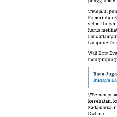
penggunaan b
\”Melalui pe
Pemerintah 
sehat itu pen
harus meliha
Bandarlampun
Lampung Dra 
Wali Kota Ev
mengunjungi 
Baca Juga
Budaya H
\”Semua pasa
kesehatan, k
kadaluarsa, 
Dwiana.