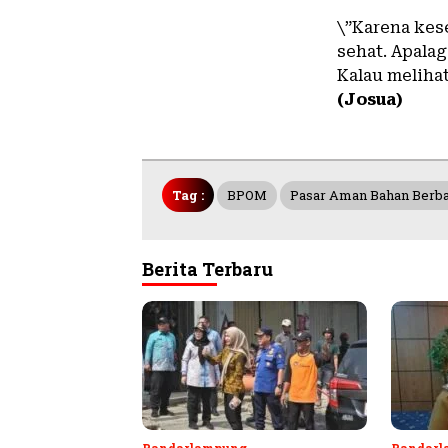
\”Karena kes
sehat. Apalag
Kalau meliha
(Josua)
Tag :
BPOM
Pasar Aman Bahan Berb
Berita Terbaru