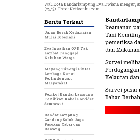
Wali Kota Bandarlampung Eva Dwiana mengunjung
(25/3). Foto: Netizenku.com
Bandarlamp
Berita Terkait
keamanan pan
Jalan Rusak Kedamaian
Tani Kemilin
Mulai Dibenahi
pemeriksa da
Eva Ingatkan OPD Tak
dan Makanan
Lambat Tanggapi
Keluhan Warga
Survei melib
Mayang: Sinergi Lintas
Perdagangan,
Lembaga Kunci
Kelautan dan
Perlindungan
Masyarakat
Survei pasar
Pemkot Bandar Lampung
Bahan Berbah
Tertibkan Kabel Provider
Semrawut
Bandar Lampung
Gandeng Solok Jaga
Pasokan Cabai dan
Bawang