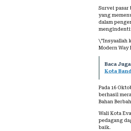
Survei pasar
yang memenuh
dalam pengen
mengindentif
\”Insyaallah 
Modern Way H
Baca Juga
Kota Ban
Pada 16 Okto
berhasil mer
Bahan Berbah
Wali Kota Ev
pedagang da
baik.