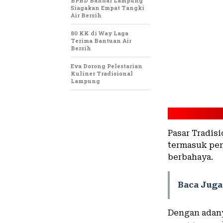
BPBD Bandar Lampung
Siagakan Empat Tangki
Air Bersih
80 KK di Way Laga
Terima Bantuan Air
Bersih
Eva Dorong Pelestarian
Kuliner Tradisional
Lampung
Pasar Tradis
termasuk pe
berbahaya.
Baca Juga
Dengan adany