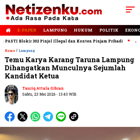
E-PAPER
LAMPUNG
HUKUM
POLITIK
EKON
TI Blokir 302 Pinjol Illegal dan Konten Pinjam Pribadi
Jalan 
/
Home
Lampung
Temu Karya Karang Taruna Lampung
Dihangatkan Munculnya Sejumlah
Kandidat Ketua
Tauriq Attala Gibran
Sabtu, 23 Mei 2026 - 13:43 WIB