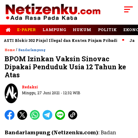
E-PAPER
LAMPUNG
HUKUM
POLITIK
EKON
I Blokir 302 Pinjol Illegal dan Konten Pinjam Pribadi
Jalan R
/
Home
Bandarlampung
BPOM Izinkan Vaksin Sinovac
Dipakai Penduduk Usia 12 Tahun ke
Atas
Redaksi
Minggu, 27 Juni 2021 - 12:32 WIB
Bandarlampung (Netizenku.com)
: Badan