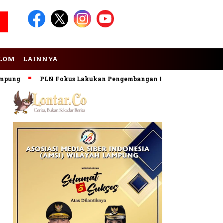
LOM
LAINNYA
PLN Fokus Lakukan Pengembangan Pembangkit EBT
Dig