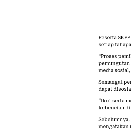
Peserta SKPP
setiap tahap
“Proses pemil
pemungutan s
media sosial,
Semangat pen
dapat disosi
“Ikut serta 
kebencian di 
Sebelumnya,
mengatakan m