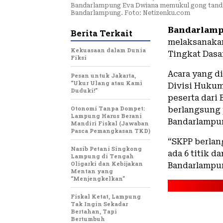
Bandarlampung Eva Dwiana memukul gong tanda d
Bandarlampung. Foto: Netizenku.com
Bandarlamp
Berita Terkait
melaksanakan
Kekuasaan dalam Dunia
Tingkat Dasa
Fiksi
Acara yang d
Pesan untuk Jakarta,
“Ukur Ulang atau Kami
Divisi Hukum,
Duduki!”
peserta dari
Otonomi Tanpa Dompet:
berlangsung 
Lampung Harus Berani
Bandarlampu
Mandiri Fiskal (Jawaban
Pasca Pemangkasan TKD)
“SKPP berlan
Nasib Petani Singkong
ada 6 titik d
Lampung di Tengah
Oligarki dan Kebijakan
Bandarlampun
Mentan yang
“Menjengkelkan”
Fiskal Ketat, Lampung
Tak Ingin Sekadar
Bertahan, Tapi
Bertumbuh