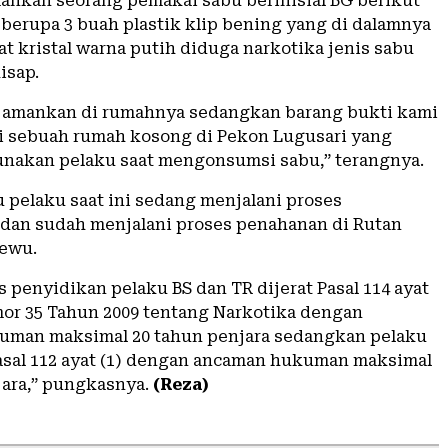
nkan seorang pemakai sabu berinisial BG berikut
 berupa 3 buah plastik klip bening yang di dalamnya
t kristal warna putih diduga narkotika jenis sabu
isap.
 amankan di rumahnya sedangkan barang bukti kami
i sebuah rumah kosong di Pekon Lugusari yang
unakan pelaku saat mengonsumsi sabu,” terangnya.
u pelaku saat ini sedang menjalani proses
dan sudah menjalani proses penahanan di Rutan
sewu.
 penyidikan pelaku BS dan TR dijerat Pasal 114 ayat
mor 35 Tahun 2009 tentang Narkotika dengan
uman maksimal 20 tahun penjara sedangkan pelaku
asal 112 ayat (1) dengan ancaman hukuman maksimal
jara,” pungkasnya.
(Reza)