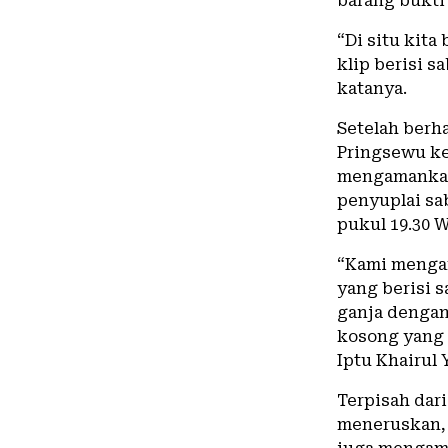
barang bukti 
“Di situ kit
klip berisi s
katanya.
Setelah berh
Pringsewu k
mengamankan 
penyuplai sab
pukul 19.30 W
“Kami mengam
yang berisi s
ganja dengan 
kosong yang 
Iptu Khairul 
Terpisah dar
meneruskan, 