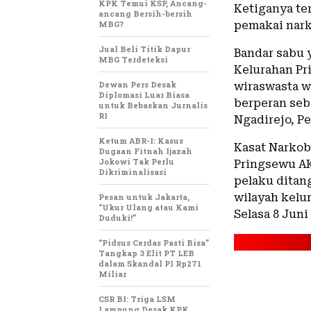
KPK Temui KSP, Ancang-
Ketiganya ter
ancang Bersih-bersih
MBG?
pemakai nark
Jual Beli Titik Dapur
Bandar sabu 
MBG Terdeteksi
Kelurahan Pr
Dewan Pers Desak
wiraswasta w
Diplomasi Luar Biasa
berperan seb
untuk Bebaskan Jurnalis
RI
Ngadirejo, P
Ketum ABR-I: Kasus
Kasat Narkob
Dugaan Fitnah Ijazah
Jokowi Tak Perlu
Pringsewu AK
Dikriminalisasi
pelaku ditang
wilayah kelu
Pesan untuk Jakarta,
“Ukur Ulang atau Kami
Selasa 8 Juni
Duduki!”
“Pidsus Cerdas Pasti Bisa”
Tangkap 3 Elit PT LEB
dalam Skandal PI Rp271
Miliar
CSR BI: Triga LSM
Lampung Desak KPK