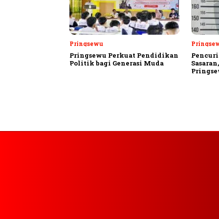
Pringsewu
Pringse
Pringsewu Perkuat Pendidikan
Pencuri
Politik bagi Generasi Muda
Sasaran
Prings