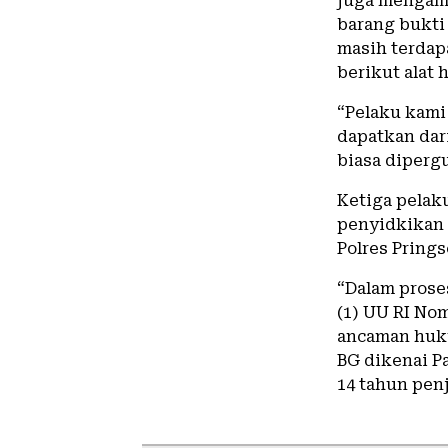
juga mengama
barang bukti
masih terdapa
berikut alat h
“Pelaku kami
dapatkan dar
biasa diperg
Ketiga pelak
penyidkikan 
Polres Pring
“Dalam proses
(1) UU RI No
ancaman huk
BG dikenai P
14 tahun pen