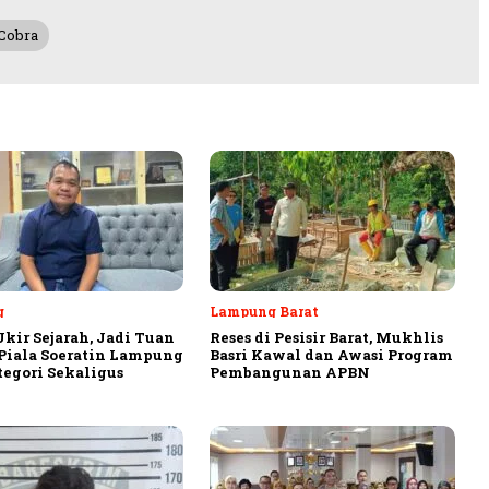
Cobra
g
Lampung Barat
Ukir Sejarah, Jadi Tuan
Reses di Pesisir Barat, Mukhlis
iala Soeratin Lampung
Basri Kawal dan Awasi Program
tegori Sekaligus
Pembangunan APBN