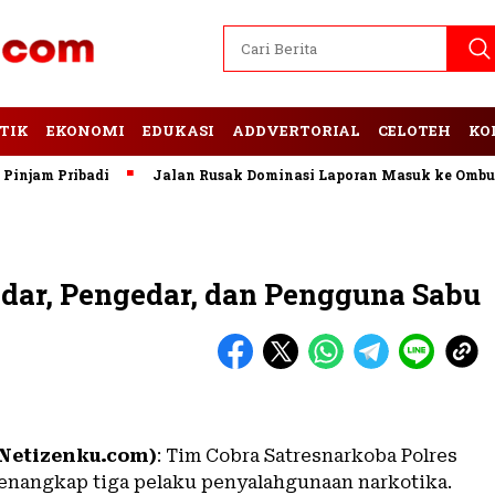
TIK
EKONOMI
EDUKASI
ADDVERTORIAL
CELOTEH
KO
m Pribadi
Jalan Rusak Dominasi Laporan Masuk ke Ombudsma
dar, Pengedar, dan Pengguna Sabu
(Netizenku.com)
: Tim Cobra Satresnarkoba Polres
nangkap tiga pelaku penyalahgunaan narkotika.