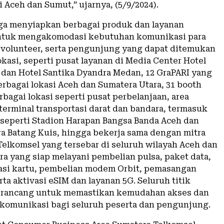
 Aceh dan Sumut,” ujarnya, (5/9/2024).
ga menyiapkan berbagai produk dan layanan
ntuk mengakomodasi kebutuhan komunikasi para
al, volunteer, serta pengunjung yang dapat ditemukan
okasi, seperti pusat layanan di Media Center Hotel
dan Hotel Santika Dyandra Medan, 12 GraPARI yang
erbagai lokasi Aceh dan Sumatera Utara, 31 booth
rbagai lokasi seperti pusat perbelanjaan, area
terminal transportasi darat dan bandara, termasuk
seperti Stadion Harapan Bangsa Banda Aceh dan
ra Batang Kuis, hingga bekerja sama dengan mitra
Telkomsel yang tersebar di seluruh wilayah Aceh dan
ra yang siap melayani pembelian pulsa, paket data,
rasi kartu, pembelian modem Orbit, pemasangan
ta aktivasi eSIM dan layanan 5G. Seluruh titik
dirancang untuk memastikan kemudahan akses dan
omunikasi bagi seluruh peserta dan pengunjung.