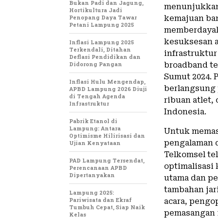
Bukan Padi dan Jagung,
menunjukkan
Hortikultura Jadi
Penopang Daya Tawar
kemajuan ban
Petani Lampung 2025
memberdayak
kesuksesan a
Inflasi Lampung 2025
Terkendali, Ditahan
infrastruktu
Deflasi Pendidikan dan
Didorong Pangan
broadband te
Sumut 2024. P
Inflasi Hulu Mengendap,
berlangsung 
APBD Lampung 2026 Diuji
di Tengah Agenda
ribuan atlet,
Infrastruktur
Indonesia.
Pabrik Etanol di
Lampung: Antara
Untuk memas
Optimisme Hilirisasi dan
pengalaman d
Ujian Kenyataan
Telkomsel te
PAD Lampung Tersendat,
optimalisasi 
Perencanaan APBD
Dipertanyakan
utama dan pe
tambahan jar
Lampung 2025:
Pariwisata dan Ekraf
acara, pengop
Tumbuh Cepat, Siap Naik
pemasangan 1
Kelas