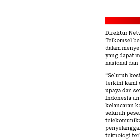
Direktur Net
Telkomsel be
dalam menyed
yang dapat m
nasional dan 
“Seluruh kes
terkini kami
upaya dan se
Indonesia u
kelancaran k
seluruh pese
telekomunik
penyelangga
teknologi ter