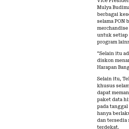
Vice Preside
Mulya Budim
berbagai kes
selama PON b
merchandise 
untuk setiap
program lain
“Selain itu 
diskon menar
Harapan Bang
Selain itu, 
khusus selam
dapat memanf
paket data hi
pada tanggal
hanya berlak
dan tersedia 
terdekat.