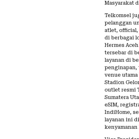
Masyarakat di
Telkomsel ju
pelanggan u
atlet, offici
di berbagai l
Hermes Aceh 
tersebar di b
layanan di be
penginapan, 
venue utama 
Stadion Gelo
outlet resmi 
Sumatera Uta
eSIM, regist
IndiHome, ser
layanan ini 
kenyamanan k