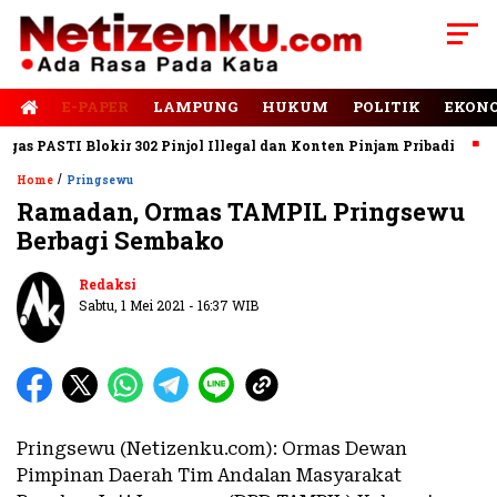
E-PAPER
LAMPUNG
HUKUM
POLITIK
EKON
 PASTI Blokir 302 Pinjol Illegal dan Konten Pinjam Pribadi
Jal
/
Home
Pringsewu
Ramadan, Ormas TAMPIL Pringsewu
Berbagi Sembako
Redaksi
Sabtu, 1 Mei 2021 - 16:37 WIB
Pringsewu (Netizenku.com): Ormas Dewan
Pimpinan Daerah Tim Andalan Masyarakat