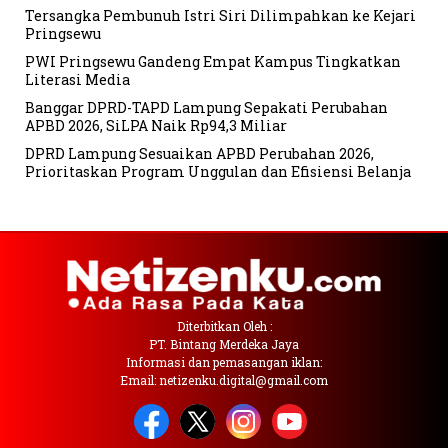
Tersangka Pembunuh Istri Siri Dilimpahkan ke Kejari
Pringsewu
PWI Pringsewu Gandeng Empat Kampus Tingkatkan
Literasi Media
Banggar DPRD-TAPD Lampung Sepakati Perubahan
APBD 2026, SiLPA Naik Rp94,3 Miliar
DPRD Lampung Sesuaikan APBD Perubahan 2026,
Prioritaskan Program Unggulan dan Efisiensi Belanja
Diterbitkan Oleh :
PT. Bintang Merdeka Jaya
Informasi dan pemasangan iklan:
Email: netizenku.digital@gmail.com