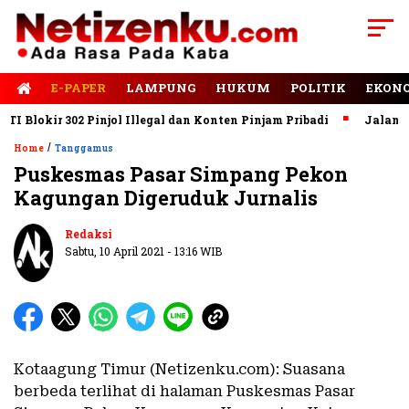
E-PAPER
LAMPUNG
HUKUM
POLITIK
EKON
okir 302 Pinjol Illegal dan Konten Pinjam Pribadi
Jalan Rusak
/
Home
Tanggamus
Puskesmas Pasar Simpang Pekon
Kagungan Digeruduk Jurnalis
Redaksi
Sabtu, 10 April 2021 - 13:16 WIB
Kotaagung Timur (Netizenku.com): Suasana
berbeda terlihat di halaman Puskesmas Pasar