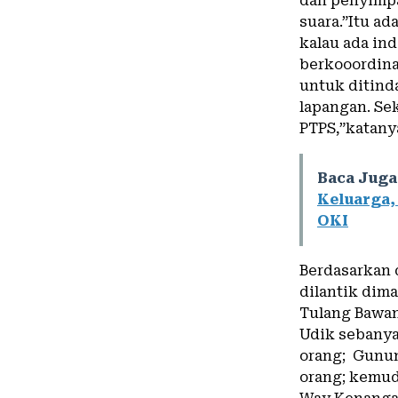
dan penyimp
suara.”Itu ad
kalau ada in
berkooordina
untuk ditind
lapangan. Sek
PTPS,”katany
Baca Juga
Keluarga,
OKI
Berdasarkan 
dilantik dim
Tulang Bawan
Udik sebanyak
orang; Gunun
orang; kemud