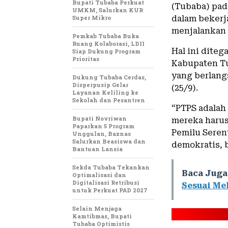
Bupati Tubaba Perkuat
(Tubaba) pad
UMKM, Salurkan KUR
Super Mikro
dalam bekerj
menjalankan 
Pemkab Tubaba Buka
Ruang Kolaborasi, LDII
Hal ini dite
Siap Dukung Program
Prioritas
Kabupaten Tu
yang berlang
Dukung Tubaba Cerdas,
Disperpusip Gelar
(25/9).
Layanan Keliling ke
Sekolah dan Pesantren
“PTPS adalah
Bupati Novriwan
mereka haru
Paparkan 5 Program
Pemilu Seren
Unggulan, Baznas
Salurkan Beasiswa dan
demokratis, b
Bantuan Lansia
Sekda Tubaba Tekankan
Baca Juga
Optimalisasi dan
Digitalisasi Retribusi
Sesuai Me
untuk Perkuat PAD 2027
Selain Menjaga
Kamtibmas, Bupati
Tubaba Optimistis