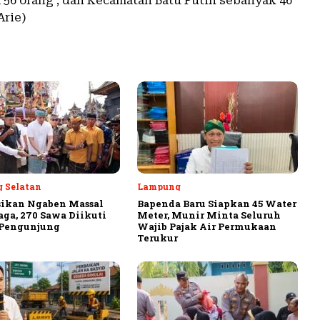
56 orang ; dan Kecamatan Batu Putih sebanyak 46
Arie)
 Selatan
Lampung
sikan Ngaben Massal
Bapenda Baru Siapkan 45 Water
aga, 270 Sawa Diikuti
Meter, Munir Minta Seluruh
 Pengunjung
Wajib Pajak Air Permukaan
Terukur