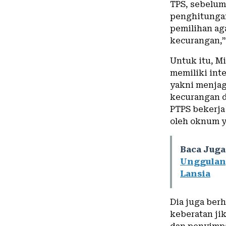
TPS, sebelu
penghitungan
pemilihan ag
kecurangan,”
Untuk itu, M
memiliki inte
yakni menjaga
kecurangan d
PTPS bekerj
oleh oknum y
Baca Juga
Unggulan,
Lansia
Dia juga ber
keberatan ji