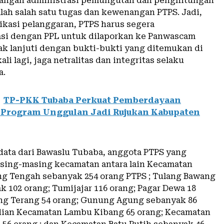
angan administrasi pemungutan dan penghitungan
alah salah satu tugas dan kewenangan PTPS. Jadi,
dikasi pelanggaran, PTPS harus segera
si dengan PPL untuk dilaporkan ke Panwascam
ak lanjuti dengan bukti-bukti yang ditemukan di
ali lagi, jaga netralitas dan integritas selaku
a.
TP-PKK Tubaba Perkuat Pemberdayaan
 Program Unggulan Jadi Rujukan Kabupaten
data dari Bawaslu Tubaba, anggota PTPS yang
asing-masing kecamatan antara lain Kecamatan
g Tengah sebanyak 254 orang PTPS ; Tulang Bawang
 102 orang; Tumijajar 116 orang; Pagar Dewa 18
g Terang 54 orang; Gunung Agung sebanyak 86
ian Kecamatan Lambu Kibang 65 orang; Kecamatan