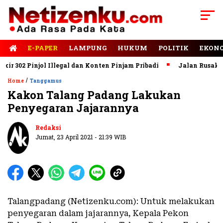
E-PAPER
LAMPUNG
HUKUM
POLITIK
EKON
302 Pinjol Illegal dan Konten Pinjam Pribadi
Jalan Rusak Dom
/
Home
Tanggamus
Kakon Talang Padang Lakukan
Penyegaran Jajarannya
Redaksi
Jumat, 23 April 2021 - 21:39 WIB
Talangpadang (Netizenku.com): Untuk melakukan
penyegaran dalam jajarannya, Kepala Pekon