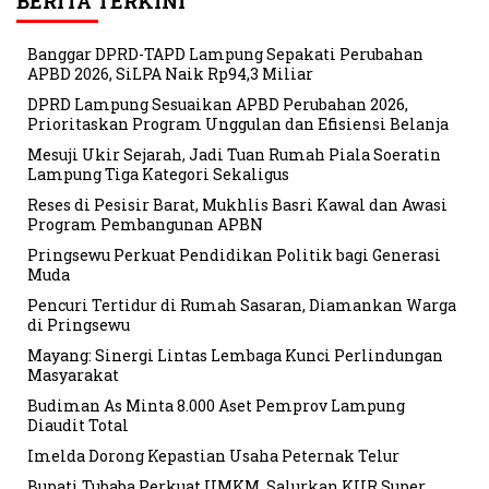
BERITA TERKINI
Banggar DPRD-TAPD Lampung Sepakati Perubahan
APBD 2026, SiLPA Naik Rp94,3 Miliar
DPRD Lampung Sesuaikan APBD Perubahan 2026,
Prioritaskan Program Unggulan dan Efisiensi Belanja
Mesuji Ukir Sejarah, Jadi Tuan Rumah Piala Soeratin
Lampung Tiga Kategori Sekaligus
Reses di Pesisir Barat, Mukhlis Basri Kawal dan Awasi
Program Pembangunan APBN
Pringsewu Perkuat Pendidikan Politik bagi Generasi
Muda
Pencuri Tertidur di Rumah Sasaran, Diamankan Warga
di Pringsewu
Mayang: Sinergi Lintas Lembaga Kunci Perlindungan
Masyarakat
Budiman As Minta 8.000 Aset Pemprov Lampung
Diaudit Total
Imelda Dorong Kepastian Usaha Peternak Telur
Bupati Tubaba Perkuat UMKM, Salurkan KUR Super