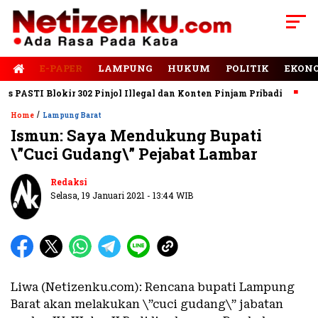
E-PAPER
LAMPUNG
HUKUM
POLITIK
EKON
ASTI Blokir 302 Pinjol Illegal dan Konten Pinjam Pribadi
Jalan
/
Home
Lampung Barat
Ismun: Saya Mendukung Bupati
\”Cuci Gudang\” Pejabat Lambar
Redaksi
Selasa, 19 Januari 2021 - 13:44 WIB
Liwa (Netizenku.com): Rencana bupati Lampung
Barat akan melakukan \”cuci gudang\” jabatan