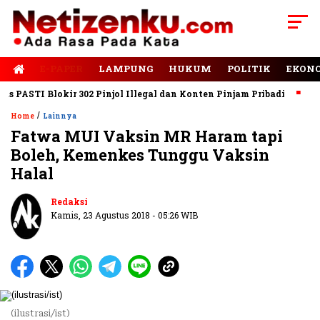
E-PAPER
LAMPUNG
HUKUM
POLITIK
EKON
ASTI Blokir 302 Pinjol Illegal dan Konten Pinjam Pribadi
Jalan
/
Home
Lainnya
Fatwa MUI Vaksin MR Haram tapi
Boleh, Kemenkes Tunggu Vaksin
Halal
Redaksi
Kamis, 23 Agustus 2018 - 05:26 WIB
(ilustrasi/ist)