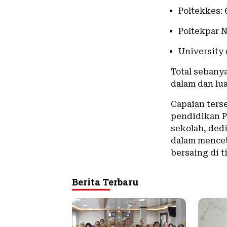
Poltekkes: 
Poltekpar N
University 
Total sebanya
dalam dan lua
Capaian ters
pendidikan 
sekolah, ded
dalam mence
bersaing di t
Berita Terbaru