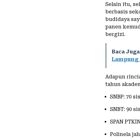
Selain itu, 
berbasis seko
budidaya say
panen kemud
bergizi.
Baca Juga
Lampung 
Adapun rinci
tahun akadem
SNBP: 70 si
SNBT: 90 si
SPAN PTKIN
Polinela jal