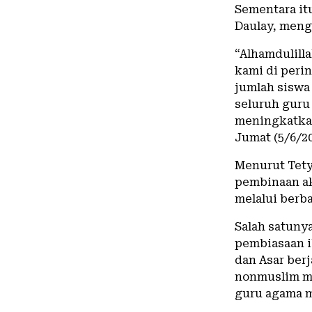
Sementara it
Daulay
, meng
“Alhamdulill
kami di peri
jumlah siswa 
seluruh guru
meningkatkan
Jumat (5/6/20
Menurut Tety
pembinaan ak
melalui berb
Salah satuny
pembiasaan i
dan Asar ber
nonmuslim m
guru agama 