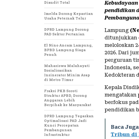
Diaudit Total
Kebudayaan 
pendidikan 
Imelda Dorong Kepastian
Pembangunan
Usaha Peternak Telur
DPRD Lampung Dorong
Lampung
(Ne
PAD Sektor Pertanian
ditunjukkan 
meloloskan 2
El Nino Ancam Lampung,
BPBD Lampung Siaga
2026. Dari ju
Penuh
perguruan ti
Mahasiswa Malahayati
Indonesia, s
Sosialisasikan
Kedokteran 
Insinerator Minim Asap
di Metro Timur
Kepala Disdi
Fraksi PKB Soroti
mengatakan 
Struktur APBD, Dorong
Anggaran Lebih
berfokus pad
Berpihak ke Masyarakat
pendidikan b
DPRD Lampung Tegaskan
Optimalisasi PAD Jadi
Kunci Percepatan
Baca Juga
Pembangunan
Tribun di
Infrastruktur