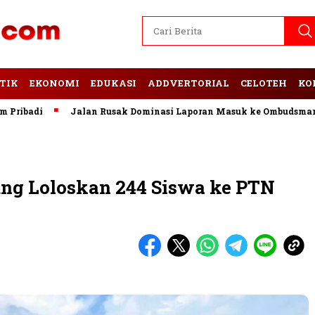
TIK
EKONOMI
EDUKASI
ADDVERTORIAL
CELOTEH
KO
i
Jalan Rusak Dominasi Laporan Masuk ke Ombudsman Lampu
g Loloskan 244 Siswa ke PTN