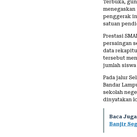
Terbuka, gun
menegaskan p
penggerak in
satuan pendi
Prestasi SMA
persaingan s
data rekapit
tersebut men
jumlah siswa
Pada jalur Se
Bandar Lampu
sekolah nege
dinyatakan lo
Baca Juga
Banjir Se