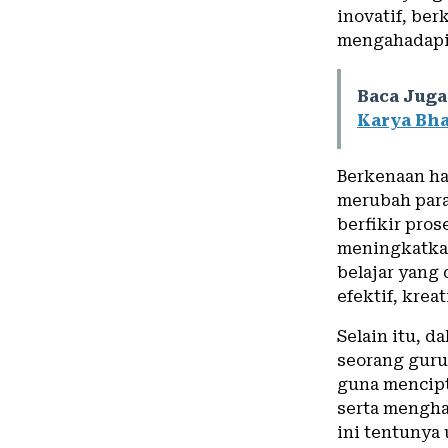
inovatif, ber
mengahadapi 
Baca Juga
Karya Bha
Berkenaan ha
merubah para
berfikir pro
meningkatkan
belajar yang 
efektif, krea
Selain itu, 
seorang guru
guna mencipt
serta mengha
ini tentunya