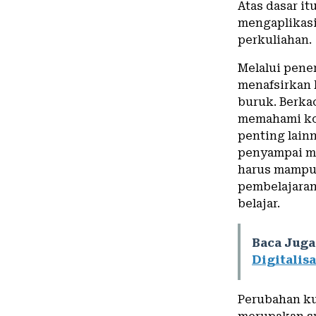
Atas dasar i
mengaplikas
perkuliahan.
Melalui pene
menafsirkan 
buruk. Berka
memahami kon
penting lain
penyampai ma
harus mampu
pembelajaran,
belajar.
Baca Juga
Digitalisa
Perubahan ku