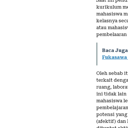
Saat ini pen
kurikulum me
mahasiswa me
kelasnya sec
atau mahasis
pembelaaran d
Baca Juga
Fukasawa 
Oleh sebab i
terkait denga
ruang, labora
ini tidak lai
mahasiswa le
pembelajara
potensi yang 
(afektif) da