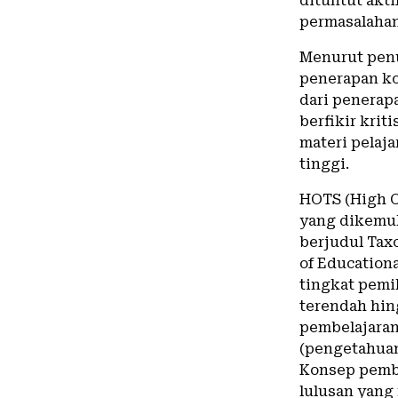
dituntut akt
permasalahan
Menurut pen
penerapan ko
dari penerap
berfikir krit
materi pelaj
tinggi.
HOTS (High O
yang dikemuk
berjudul Taxo
of Education
tingkat pemi
terendah hin
pembelajaran 
(pengetahuan)
Konsep pemb
lulusan yang 