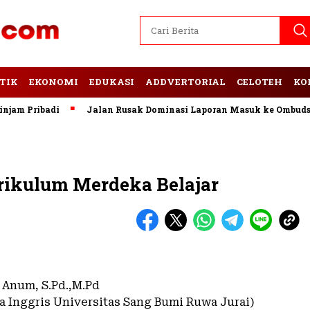
TIK
EKONOMI
EDUKASI
ADDVERTORIAL
CELOTEH
KO
ribadi
Jalan Rusak Dominasi Laporan Masuk ke Ombudsman L
rikulum Merdeka Belajar
 Anum, S.Pd.,M.Pd
a Inggris Universitas Sang Bumi Ruwa Jurai)