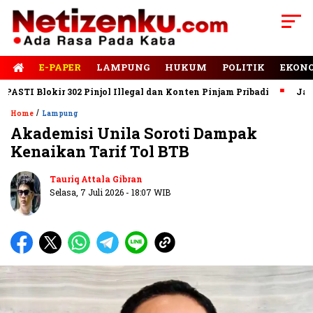
E-PAPER
LAMPUNG
HUKUM
POLITIK
EKON
 Blokir 302 Pinjol Illegal dan Konten Pinjam Pribadi
Jalan Rus
/
Home
Lampung
Akademisi Unila Soroti Dampak
Kenaikan Tarif Tol BTB
Tauriq Attala Gibran
Selasa, 7 Juli 2026 - 18:07 WIB