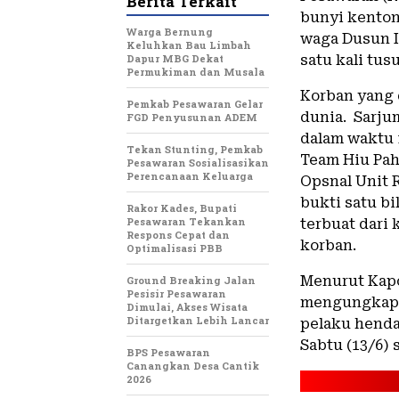
Berita Terkait
bunyi kenton
Warga Bernung
waga Dusun I
Keluhkan Bau Limbah
Dapur MBG Dekat
satu kali tus
Permukiman dan Musala
Korban yang 
Pemkab Pesawaran Gelar
dunia. Sarju
FGD Penyusunan ADEM
dalam waktu 
Tekan Stunting, Pemkab
Team Hiu Pah
Pesawaran Sosialisasikan
Perencanaan Keluarga
Opsnal Unit 
bukti satu bi
Rakor Kades, Bupati
Pesawaran Tekankan
terbuat dari 
Respons Cepat dan
korban.
Optimalisasi PBB
Menurut Kapo
Ground Breaking Jalan
Pesisir Pesawaran
mengungkapk
Dimulai, Akses Wisata
Ditargetkan Lebih Lancar
pelaku henda
Sabtu (13/6) 
BPS Pesawaran
Canangkan Desa Cantik
2026