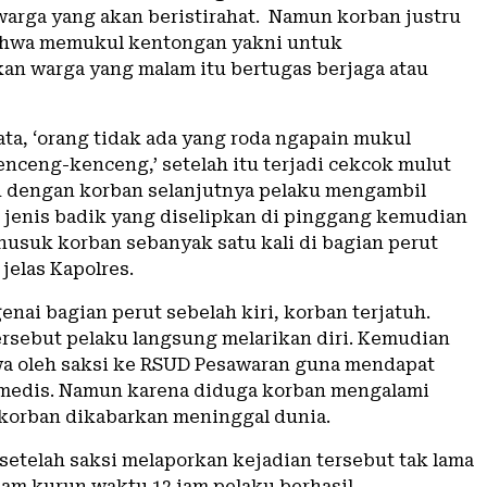
rga yang akan beristirahat. Namun korban justru
hwa memukul kentongan yakni untuk
 warga yang malam itu bertugas berjaga atau
ata, ‘orang tidak ada yang roda ngapain mukul
nceng-kenceng,’ setelah itu terjadi cekcok mulut
u dengan korban selanjutnya pelaku mengambil
u jenis badik yang diselipkan di pinggang kemudian
usuk korban sebanyak satu kali di bagian perut
 jelas Kapolres.
nai bagian perut sebelah kiri, korban terjatuh.
tersebut pelaku langsung melarikan diri. Kemudian
a oleh saksi ke RSUD Pesawaran guna mendapat
medis. Namun karena diduga korban mengalami
korban dikabarkan meninggal dunia.
 setelah saksi melaporkan kejadian tersebut tak lama
lam kurun waktu 12 jam pelaku berhasil