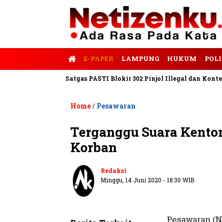
E-PAPER
LAMPUNG
HUKUM
POLI
lis Tempo
Satgas PASTI Blokir 302 Pinjol Illegal dan Konten Pin
Home
Pesawaran
/
Terganggu Suara Kento
Korban
Redaksi
Minggu, 14 Juni 2020 - 18:30 WIB
Pesawaran (N