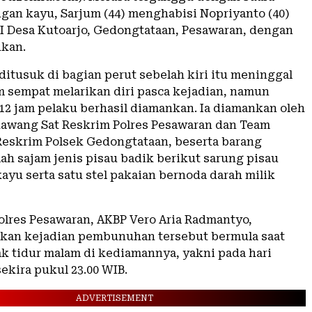
gan kayu, Sarjum (44) menghabisi Nopriyanto (40)
I Desa Kutoarjo, Gedongtataan, Pesawaran, dengan
ukan.
ditusuk di bagian perut sebelah kiri itu meninggal
m sempat melarikan diri pasca kejadian, namun
12 jam pelaku berhasil diamankan. Ia diamankan oleh
awang Sat Reskrim Polres Pesawaran dan Team
Reskrim Polsek Gedongtataan, beserta barang
lah sajam jenis pisau badik berikut sarung pisau
kayu serta satu stel pakaian bernoda darah milik
lres Pesawaran, AKBP Vero Aria Radmantyo,
an kejadian pembunuhan tersebut bermula saat
k tidur malam di kediamannya, yakni pada hari
sekira pukul 23.00 WIB.
ADVERTISEMENT