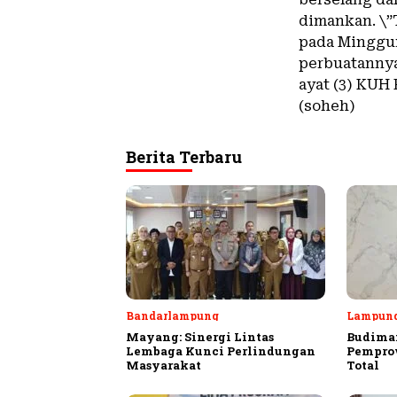
dimankan. \”
pada Minggun
perbuatannya
ayat (3) KUH
(soheh)
Berita Terbaru
Bandarlampung
Lampun
Mayang: Sinergi Lintas
Budiman
Lembaga Kunci Perlindungan
Pempro
Masyarakat
Total