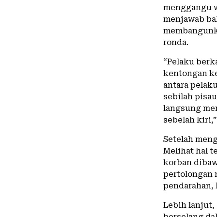
menggangu wa
menjawab ba
membangunkan
ronda.
“Pelaku berk
kentongan ke
antara pelak
sebilah pisa
langsung men
sebelah kiri,”
Setelah menge
Melihat hal 
korban dibaw
pertolongan 
pendarahan, 
Lebih lanjut,
berselang da