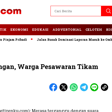
TIK
EKONOMI
EDUKASI
ADDVERTORIAL
CELOTEH
KO
jam Pribadi
Jalan Rusak Dominasi Laporan Masuk ke Ombuds
ngan, Warga Pesawaran Tikam
etizenku.com): Merasa terganggu dengan suara